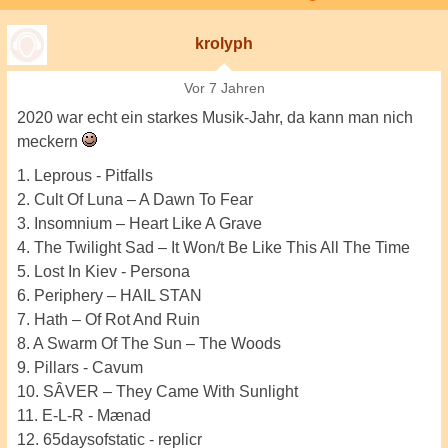
krolyph
Vor 7 Jahren
2020 war echt ein starkes Musik-Jahr, da kann man nich
meckern
1. Leprous - Pitfalls
2. Cult Of Luna – A Dawn To Fear
3. Insomnium – Heart Like A Grave
4. The Twilight Sad – It Won/t Be Like This All The Time
5. Lost In Kiev - Persona
6. Periphery – HAIL STAN
7. Hath – Of Rot And Ruin
8. A Swarm Of The Sun – The Woods
9. Pillars - Cavum
10. SÂVER – They Came With Sunlight
11. E-L-R - Mӕnad
12. 65daysofstatic - replicr