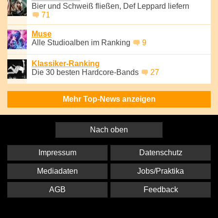
Bier und Schweiß fließen, Def Leppard liefern
71
Muse
Alle Studioalben im Ranking
9
Klassiker-Ranking
Die 30 besten Hardcore-Bands
27
Mehr Top-News anzeigen
Nach oben
Impressum
Datenschutz
Mediadaten
Jobs/Praktika
AGB
Feedback