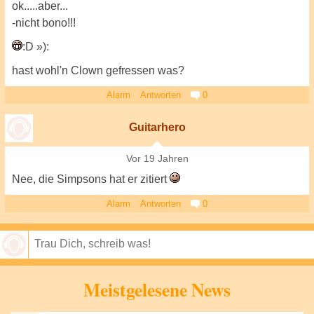
ok.....aber...
-nicht bono!!!
:D »):
hast wohl'n Clown gefressen was?
Alarm
Antworten
0
Guitarhero
Vor 19 Jahren
Nee, die Simpsons hat er zitiert
Alarm
Antworten
0
Speichern
Meistgelesene News