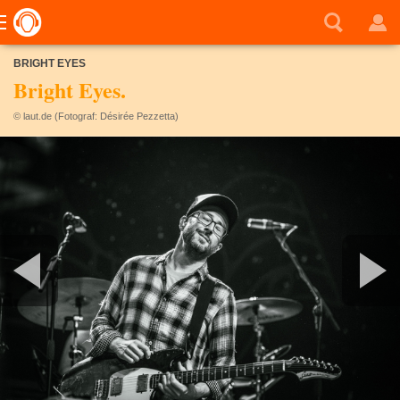
BRIGHT EYES
Bright Eyes.
© laut.de (Fotograf: Désirée Pezzetta)