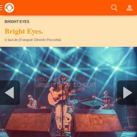
BRIGHT EYES
Bright Eyes.
© laut.de (Fotograf: Désirée Pezzetta)