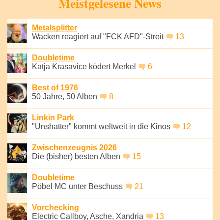
Meistgelesene News
Metalsplitter
Wacken reagiert auf "FCK AFD"-Streit
13
Doubletime
Katja Krasavice ködert Merkel
6
Best of 1976
50 Jahre, 50 Alben
8
Linkin Park
"Unshatter" kommt weltweit in die Kinos
12
Zwischenzeugnis 2026
Die (bisher) besten Alben
15
Doubletime
Pöbel MC unter Beschuss
21
Vorchecking
Electric Callboy, Asche, Xandria
13