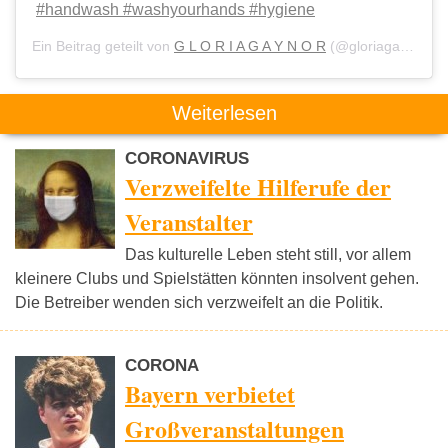
#handwash #washyourhands #hygiene
Ein Beitrag geteilt von
G L O R I A G A Y N O R
(@gloriagaynor) am
Weiterlesen
CORONAVIRUS
Verzweifelte Hilferufe der
Veranstalter
Das kulturelle Leben steht still, vor allem
kleinere Clubs und Spielstätten könnten insolvent gehen.
Die Betreiber wenden sich verzweifelt an die Politik.
CORONA
Bayern verbietet
Großveranstaltungen