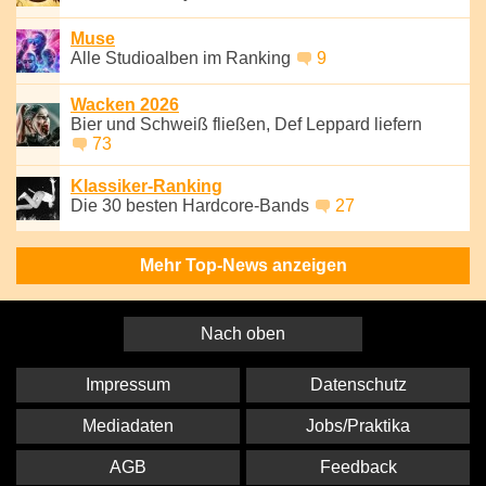
Muse
Alle Studioalben im Ranking
9
Wacken 2026
Bier und Schweiß fließen, Def Leppard liefern
73
Klassiker-Ranking
Die 30 besten Hardcore-Bands
27
Mehr Top-News anzeigen
Nach oben
Impressum
Datenschutz
Mediadaten
Jobs/Praktika
AGB
Feedback