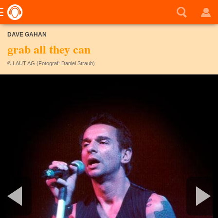
DAVE GAHAN
grab all they can
© LAUT AG (Fotograf: Daniel Straub)