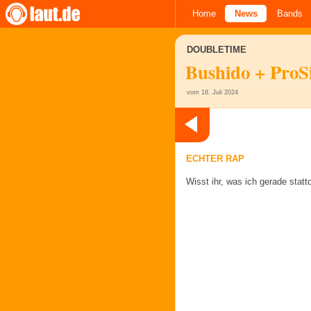
Home
News
Bands
DOUBLETIME
Bushido + ProS
vom 18. Juli 2024
ECHTER RAP
Wisst ihr, was ich gerade stat