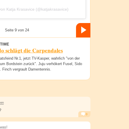
 von Katja Krasavice (@katjakrasavice)
Seite 9 von 24
TIME
o schlägt die Carpendales
atsfeind Nr.1, jetzt TV-Kasper, wahrlich "von der
um Bordstein zurück". Juju verhökert Fusel, Sido
. Finch vergrault Damentennis.
ren
?
0
Alarm
Antworten