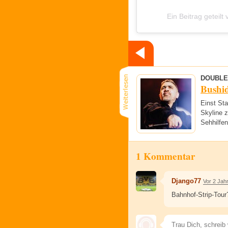
Ein Beitrag geteilt
DOUBLE
Bushid
Einst Sta
Skyline z
Sehhilfen
1 Kommentar
Django77
Vor 2 Jah
Bahnhof-Strip-Tour