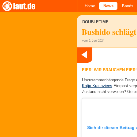
Home
News
Bands
DOUBLETIME
Bushido schlägt
vom 6. Juni 2024
EIER! WIR BRAUCHEN EIER! 
Unzusammenhängende Frage am 
Katja Krasavices
Eierpost verp
Zustand nicht verweilen? Getei
Sieh dir diesen Beitrag