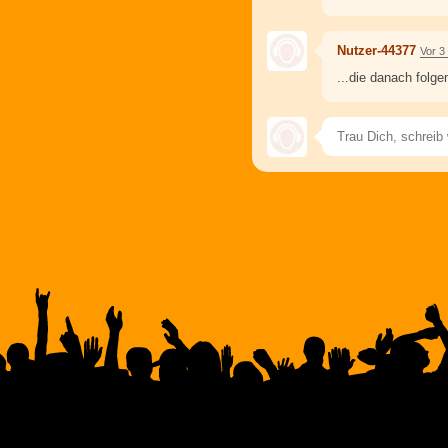
Nutzer-44377
Vor 3
...die danach folge