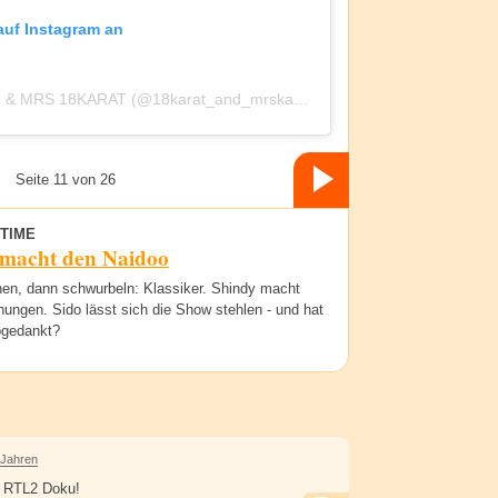
 auf Instagram an
Ein Beitrag geteilt von MR & MRS 18KARAT (@18karat_and_mrskarat)
Seite 11 von 26
TIME
 macht den Naidoo
nen, dann schwurbeln: Klassiker. Shindy macht
ungen. Sido lässt sich die Show stehlen - und hat
gedankt?
 Jahren
e RTL2 Doku!