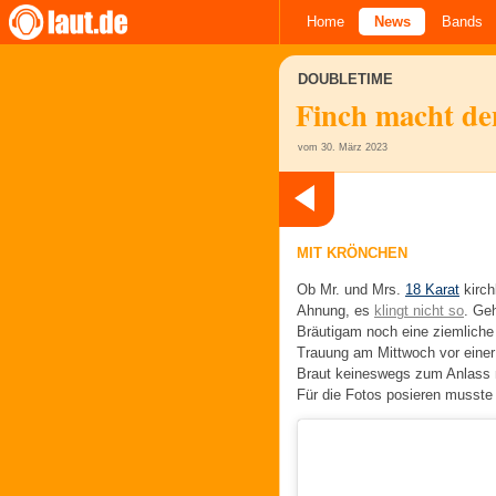
Home
News
Bands
DOUBLETIME
Finch macht de
vom 30. März 2023
MIT KRÖNCHEN
Ob Mr. und Mrs.
18 Karat
kirch
Ahnung, es
klingt nicht so
. Geh
Bräutigam noch eine ziemliche
Trauung am Mittwoch vor einer 
Braut keineswegs zum Anlass n
Für die Fotos posieren musste s