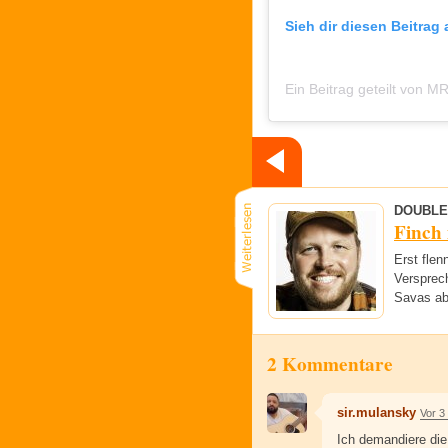
Sieh dir diesen Beitrag
DOUBLE
Finch
Erst flen
Versprech
Savas ab
2 Kommentare
sir.mulansky
Vor 3
Ich demandiere di