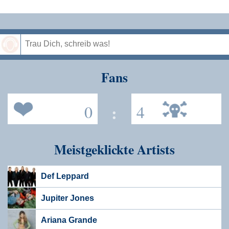
Speichern
Fans
0
:
4
Meistgeklickte Artists
Def Leppard
Jupiter Jones
Ariana Grande