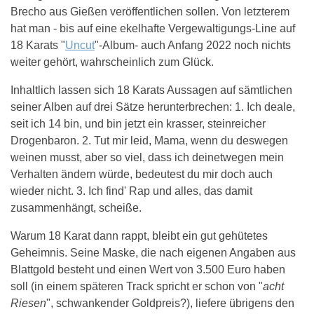
Brecho aus Gießen veröffentlichen sollen. Von letzterem
hat man - bis auf eine ekelhafte Vergewaltigungs-Line auf
18 Karats "
Uncut
"-Album- auch Anfang 2022 noch nichts
weiter gehört, wahrscheinlich zum Glück.
Inhaltlich lassen sich 18 Karats Aussagen auf sämtlichen
seiner Alben auf drei Sätze herunterbrechen: 1. Ich deale,
seit ich 14 bin, und bin jetzt ein krasser, steinreicher
Drogenbaron. 2. Tut mir leid, Mama, wenn du deswegen
weinen musst, aber so viel, dass ich deinetwegen mein
Verhalten ändern würde, bedeutest du mir doch auch
wieder nicht. 3. Ich find' Rap und alles, das damit
zusammenhängt, scheiße.
Warum 18 Karat dann rappt, bleibt ein gut gehütetes
Geheimnis. Seine Maske, die nach eigenen Angaben aus
Blattgold besteht und einen Wert von 3.500 Euro haben
soll (in einem späteren Track spricht er schon von "
acht
Riesen
", schwankender Goldpreis?), liefere übrigens den