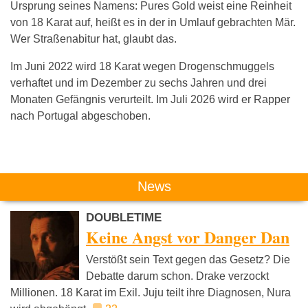
Ursprung seines Namens: Pures Gold weist eine Reinheit
von 18 Karat auf, heißt es in der in Umlauf gebrachten Mär.
Wer Straßenabitur hat, glaubt das.
Im Juni 2022 wird 18 Karat wegen Drogenschmuggels
verhaftet und im Dezember zu sechs Jahren und drei
Monaten Gefängnis verurteilt. Im Juli 2026 wird er Rapper
nach Portugal abgeschoben.
Das könnte Dich auch interessieren:
News
DOUBLETIME
Keine Angst vor Danger Dan
Verstößt sein Text gegen das Gesetz? Die
Debatte darum schon. Drake verzockt
Millionen. 18 Karat im Exil. Juju teilt ihre Diagnosen, Nura
Pashanim
Dardan
DJ Nico