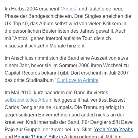
Im Herbst 2004 erscheint "
Antics
" und läutet eine neue
Phase der Bandgeschichte ein. Drei Singles erreichen die
UK Top 40, das Album selbst wird von vielen Kritikern in
die persönlichen Bestenlisten des Jahres gewählt. Auch
mit "Antics" gehen Interpol auf eine Tour, die sich
insgesamt achtzehn Monate hinzieht.
Im Anschluss nimmt sich die Band eine Auszeit von etwa
einem Jahr, bevor sie im Sommer 2006 ihren Wechsel zu
Capitol Records bekannt gibt. Dort erscheint im Juli 2007
das dritte Studioalbum "
Our Love to Admire
".
Im Mai 2010, kurz nachdem die Band ihr viertes,
selbstbetiteltes Album
fertiggestellt hat, verlässt Bassist
Carlos Dengler seine Kumpels. Die Trennung erfolgt in
gegenseitigem Einvernehmen und ändert nichts an der
kreativen Kraft innerhalb der Band. Für Dengler stößt Dave
Pajo zur Gruppe, der zuvor bei u.a. Slint,
Yeah Yeah Yeahs
und
Bonnie 'Prince' Billy
in Aktion getreten ist. Mit ihm