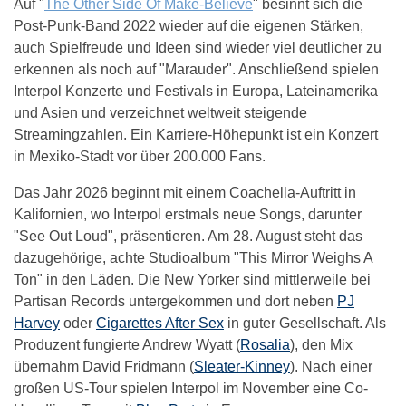
Auf "
The Other Side Of Make-Believe
" besinnt sich die
Post-Punk-Band 2022 wieder auf die eigenen Stärken,
auch Spielfreude und Ideen sind wieder viel deutlicher zu
erkennen als noch auf "Marauder". Anschließend spielen
Interpol Konzerte und Festivals in Europa, Lateinamerika
und Asien und verzeichnet weltweit steigende
Streamingzahlen. Ein Karriere-Höhepunkt ist ein Konzert
in Mexiko-Stadt vor über 200.000 Fans.
Das Jahr 2026 beginnt mit einem Coachella-Auftritt in
Kalifornien, wo Interpol erstmals neue Songs, darunter
"See Out Loud", präsentieren. Am 28. August steht das
dazugehörige, achte Studioalbum "This Mirror Weighs A
Ton" in den Läden. Die New Yorker sind mittlerweile bei
Partisan Records untergekommen und dort neben
PJ
Harvey
oder
Cigarettes After Sex
in guter Gesellschaft. Als
Produzent fungierte Andrew Wyatt (
Rosalia
), den Mix
übernahm David Fridmann (
Sleater-Kinney
). Nach einer
großen US-Tour spielen Interpol im November eine Co-