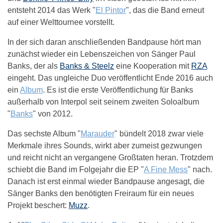
entsteht 2014 das Werk "
El Pintor
", das die Band erneut
auf einer Welttournee vorstellt.
In der sich daran anschließenden Bandpause hört man
zunächst wieder ein Lebenszeichen von Sänger Paul
Banks, der als
Banks & Steelz
eine Kooperation mit
RZA
eingeht. Das ungleiche Duo veröffentlicht Ende 2016 auch
ein
Album
. Es ist die erste Veröffentlichung für Banks
außerhalb von Interpol seit seinem zweiten Soloalbum
"
Banks
" von 2012.
Das sechste Album "
Marauder
" bündelt 2018 zwar viele
Merkmale ihres Sounds, wirkt aber zumeist gezwungen
und reicht nicht an vergangene Großtaten heran. Trotzdem
schiebt die Band im Folgejahr die EP "
A Fine Mess
" nach.
Danach ist erst einmal wieder Bandpause angesagt, die
Sänger Banks den benötigten Freiraum für ein neues
Projekt beschert:
Muzz
.