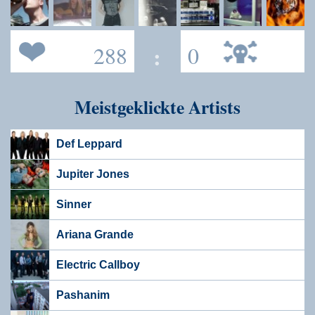
288
:
0
Meistgeklickte Artists
Def Leppard
Jupiter Jones
Sinner
Ariana Grande
Electric Callboy
Pashanim