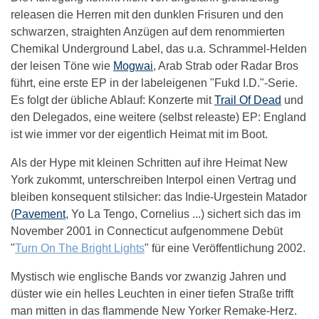
releasen die Herren mit den dunklen Frisuren und den
schwarzen, straighten Anzügen auf dem renommierten
Chemikal Underground Label, das u.a. Schrammel-Helden
der leisen Töne wie
Mogwai
, Arab Strab oder Radar Bros
führt, eine erste EP in der labeleigenen "Fukd I.D."-Serie.
Es folgt der übliche Ablauf: Konzerte mit
Trail Of Dead
und
den Delegados, eine weitere (selbst releaste) EP: England
ist wie immer vor der eigentlich Heimat mit im Boot.
Als der Hype mit kleinen Schritten auf ihre Heimat New
York zukommt, unterschreiben Interpol einen Vertrag und
bleiben konsequent stilsicher: das Indie-Urgestein Matador
(
Pavement
, Yo La Tengo, Cornelius ...) sichert sich das im
November 2001 in Connecticut aufgenommene Debüt
"
Turn On The Bright Lights
" für eine Veröffentlichung 2002.
Mystisch wie englische Bands vor zwanzig Jahren und
düster wie ein helles Leuchten in einer tiefen Straße trifft
man mitten in das flammende New Yorker Remake-Herz.