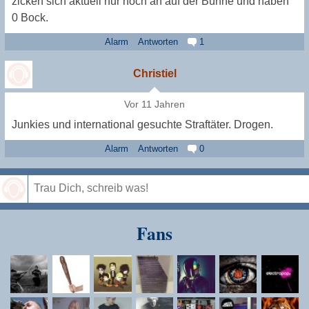
zicken sich aktuell nur noch an auf der Bühne und haben
0 Bock.
Alarm
Antworten
1
Christiel
Vor 11 Jahren
Junkies und international gesuchte Straftäter. Drogen.
Alarm
Antworten
0
Speichern
Fans