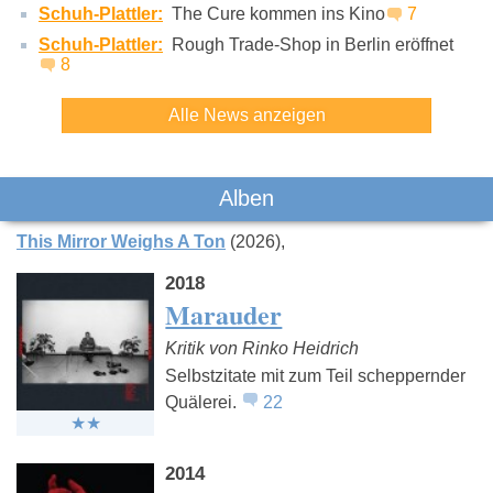
Schuh-Plattler:
The Cure kommen ins Kino
7
Schuh-Plattler:
Rough Trade-Shop in Berlin eröffnet
8
Alle News anzeigen
Alben
This Mirror Weighs A Ton
(2026)
2018
Marauder
Kritik von Rinko Heidrich
Selbstzitate mit zum Teil scheppernder
Quälerei.
22
2014