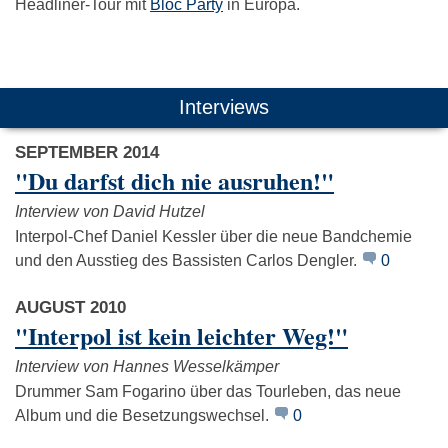
Headliner-Tour mit
Bloc Party
in Europa.
Das könnte Dich auch interessieren:
Interviews
SEPTEMBER 2014
"Du darfst dich nie ausruhen!"
Interview von David Hutzel
Interpol-Chef Daniel Kessler über die neue Bandchemie
und den Ausstieg des Bassisten Carlos Dengler.
0
The Strokes
Muse
Placeb
AUGUST 2010
"Interpol ist kein leichter Weg!"
Interview von Hannes Wesselkämper
Drummer Sam Fogarino über das Tourleben, das neue
Album und die Besetzungswechsel.
0