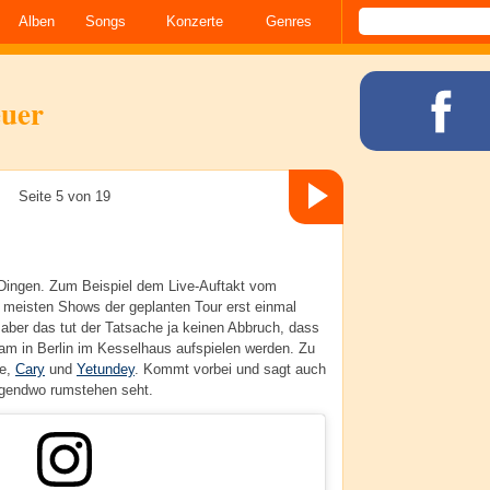
Alben
Songs
Konzerte
Genres
euer
Seite 5 von 19
Dingen. Zum Beispiel dem Live-Auftakt vom
e meisten Shows der geplanten Tour erst einmal
aber das tut der Tatsache ja keinen Abbruch, dass
m in Berlin im Kesselhaus aufspielen werden. Zu
le,
Cary
und
Yetundey
. Kommt vorbei und sagt auch
 irgendwo rumstehen seht.