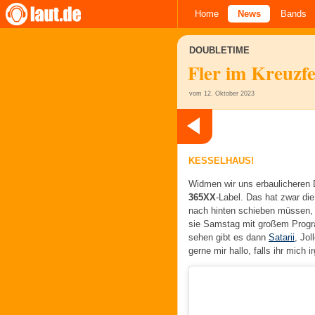
Home
News
Bands
DOUBLETIME
Fler im Kreuzf
vom 12. Oktober 2023
KESSELHAUS!
Widmen wir uns erbaulicheren 
365XX
-Label. Das hat zwar di
nach hinten schieben müssen, 
sie Samstag mit großem Progra
sehen gibt es dann
Satarii
, Jol
gerne mir hallo, falls ihr mich