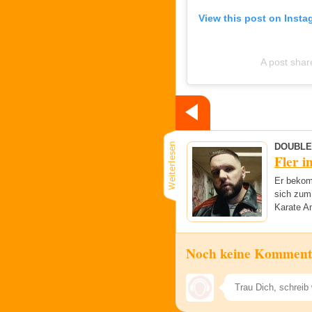
View this post on Insta
A post sha
DOUBLE
Fler i
Er bekom
sich zum
Karate An
Noch keine Komment