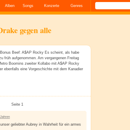
Alben
Songs
Konzerte
Genres
Drake gegen alle
. 6Bonus Beef: A$AP Rocky Es scheint, als habe
 zu früh aufgenommen. Am vergangenen Freitag
Metro Boomins zweiter Kollabo mit A$AP Rocky
der ebenfalls eine Vorgeschichte mit dem Kanadier
Seite 1
 Jahren
 unser geliebter Aubrey in Wahrheit für ein armes