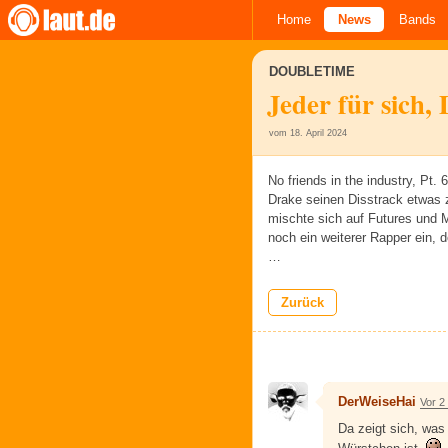
Home
News
Bands
DOUBLETIME
Jeder für sich, 
vom 18. April 2024
No friends in the industry, Pt
Drake seinen Disstrack etwas
mischte sich auf Futures und 
noch ein weiterer Rapper ein, 
…
Zurück
DerWeiseHai
Vor 2
Da zeigt sich, was