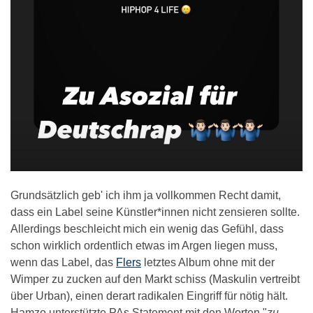
Grundsätzlich geb' ich ihm ja vollkommen Recht damit,
dass ein Label seine Künstler*innen nicht zensieren sollte.
Allerdings beschleicht mich ein wenig das Gefühl, dass
schon wirklich ordentlich etwas im Argen liegen muss,
wenn das Label, das
Flers
letztes Album ohne mit der
Wimper zu zucken auf den Markt schiss (Maskulin vertreibt
über Urban), einen derart radikalen Eingriff für nötig hält.
Hamzo unterstützte PAs Statement mit den Worten "
zu