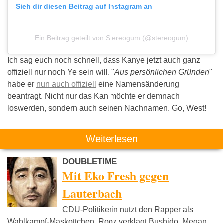
Sieh dir diesen Beitrag auf Instagram an
Ein Beitrag geteilt von Stereogum (@stereogum)
Ich sag euch noch schnell, dass Kanye jetzt auch ganz
offiziell nur noch Ye sein will. "
Aus persönlichen Gründen
"
habe er
nun auch offiziell
eine Namensänderung
beantragt. Nicht nur das Kan möchte er demnach
loswerden, sondern auch seinen Nachnamen. Go, West!
Weiterlesen
DOUBLETIME
Mit Eko Fresh gegen
Lauterbach
CDU-Politikerin nutzt den Rapper als
Wahlkampf-Maskottchen. Rooz verklagt Bushido, Megan