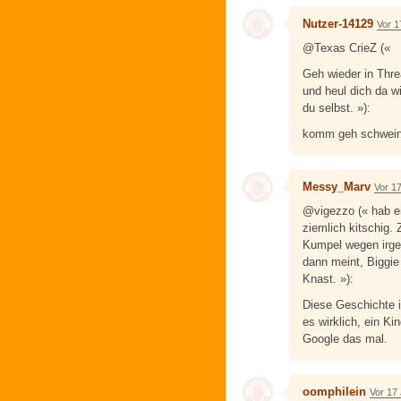
Nutzer-14129
Vor 1
@Texas CrieZ («
Geh wieder in Thre
und heul dich da w
du selbst. »):
komm geh schwein
Messy_Marv
Vor 1
@vigezzo (« hab e
ziemlich kitschig.
Kumpel wegen irgen
dann meint, Biggie 
Knast. »):
Diese Geschichte i
es wirklich, ein Ki
Google das mal.
oomphilein
Vor 17