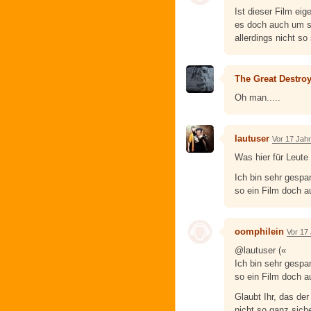
Ist dieser Film eig
es doch auch um so
allerdings nicht so
The Great Destro
Oh man.....
lautuser
Vor 17 Jah
Was hier für Leute 
Ich bin sehr gespa
so ein Film doch a
oomphilein
Vor 17
@lautuser («
Ich bin sehr gespa
so ein Film doch a
Glaubt Ihr, das der
nicht so ganz siche