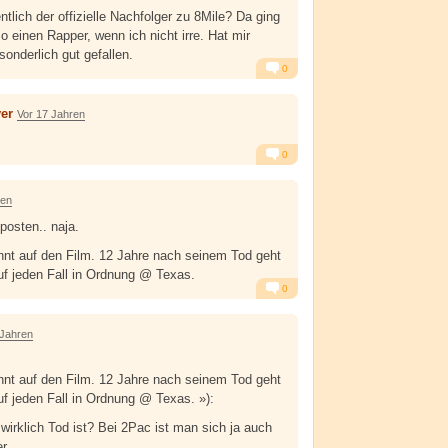
entlich der offizielle Nachfolger zu 8Mile? Da ging
 einen Rapper, wenn ich nicht irre. Hat mir
 sonderlich gut gefallen.
0
Alarm
Antworten
yer
Vor 17 Jahren
0
Alarm
Antworten
ren
posten.. naja.
nnt auf den Film. 12 Jahre nach seinem Tod geht
uf jeden Fall in Ordnung @ Texas.
0
Alarm
Antworten
 Jahren
nnt auf den Film. 12 Jahre nach seinem Tod geht
uf jeden Fall in Ordnung @ Texas. »):
 wirklich Tod ist? Bei 2Pac ist man sich ja auch
r...