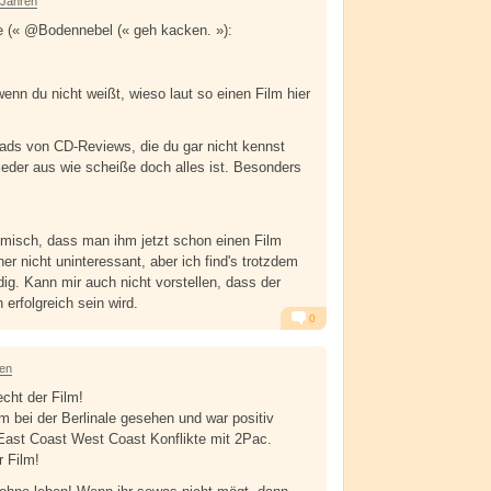
 Jahren
e (« @Bodennebel (« geh kacken. »):
wenn du nicht weißt, wieso laut so einen Film hier
ads von CD-Reviews, die du gar nicht kennst
ieder aus wie scheiße doch alles ist. Besonders
omisch, dass man ihm jetzt schon einen Film
r nicht uninteressant, aber ich find's trotzdem
ig. Kann mir auch nicht vorstellen, dass der
 erfolgreich sein wird.
0
Alarm
Antworten
ren
echt der Film!
lm bei der Berlinale gesehen und war positiv
East Coast West Coast Konflikte mit 2Pac.
r Film!