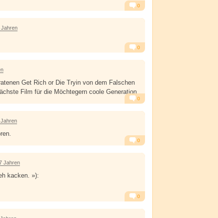
0
Alarm
Antworten
 Jahren
0
Alarm
Antworten
en
ratenen Get Rich or Die Tryin von dem Falschen
nächste Film für die Möchtegern coole Generation
0
Alarm
Antworten
 Jahren
ren.
0
Alarm
Antworten
7 Jahren
h kacken. »):
0
Alarm
Antworten