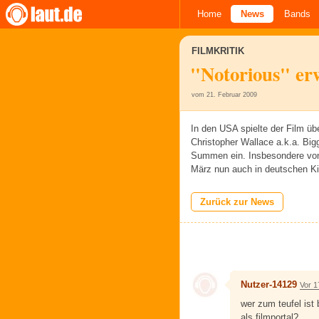
Home
News
Bands
FILMKRITIK
"Notorious" er
vom 21. Februar 2009
In den USA spielte der Film ü
Christopher Wallace a.k.a. Big
Summen ein. Insbesondere von 
März nun auch in deutschen Ki
Zurück zur News
Nutzer-14129
Vor 1
wer zum teufel ist 
als filmportal?