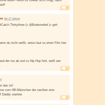
 ohne leben! Wenn ihr sowas nicht mögt, dann
auf!
0
Alarm
Antworten
yer
Vor 17 Jahren
Catch Thirtythree (« @Bodennebel (« geh
wenn du nicht weißt, wieso laut so einen Film hier
mand der nur ab und zu Hip Hop hört, weiß wer
.
0
Alarm
Antworten
en
r das ist!
ame vom HB-Männchen der nachher eine
ff Daddy startete
0
Alarm
Antworten