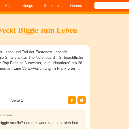
Alben
Songs
Konzerte
Genres
weckt Biggie zum Leben
ber Leben und Tod der Eastcoast-Legende
gie Smalls a.k.a. The Notorious B.I.G. beachtliche
Rap-Fans heiß erwartet, läuft "Notorious" am 26.
nos an. Eine Vorab-Vorführung im Frankfurter …
Vor
Letzte Seite
Seite 1
7 Jahren
biggie smalls? und seit wann versucht sich laut