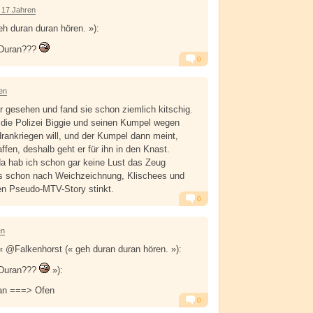
 17 Jahren
h duran duran hören. »):
 Duran???
0
Alarm
Antworten
en
r gesehen und fand sie schon ziemlich kitschig.
 die Polizei Biggie und seinen Kumpel wegen
drankriegen will, und der Kumpel dann meint,
ffen, deshalb geht er für ihn in den Knast.
da hab ich schon gar keine Lust das Zeug
s schon nach Weichzeichnung, Klischees und
hen Pseudo-MTV-Story stinkt.
0
Alarm
Antworten
en
 @Falkenhorst (« geh duran duran hören. »):
 Duran???
»):
ran ===> Ofen
0