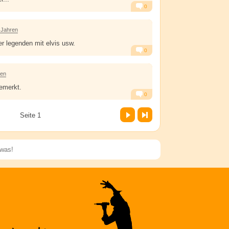
0
Alarm
Antworten
 Jahren
der legenden mit elvis usw.
0
Alarm
Antworten
ren
emerkt.
0
Alarm
Antworten
Vor
Letzte Seite
Seite 1
Speichern