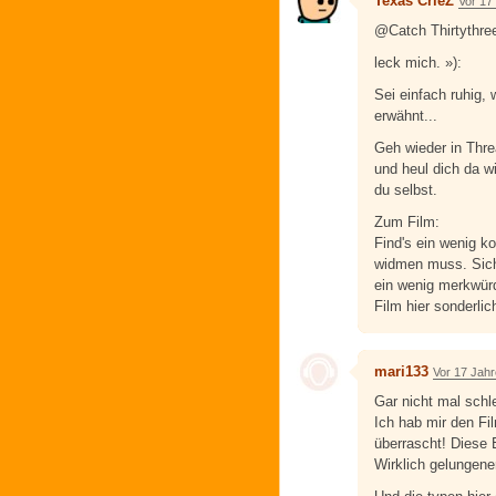
Texas CrieZ
Vor 17
@Catch Thirtythre
leck mich. »):
Sei einfach ruhig, 
erwähnt...
Geh wieder in Thre
und heul dich da w
du selbst.
Zum Film:
Find's ein wenig k
widmen muss. Siche
ein wenig merkwürd
Film hier sonderlich
mari133
Vor 17 Jah
Gar nicht mal schl
Ich hab mir den Fi
überrascht! Diese 
Wirklich gelungene