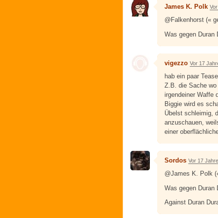
James K. Polk
Vor
@Falkenhorst (« ge
Was gegen Duran
vigezzo
Vor 17 Jahr
hab ein paar Tease
Z.B. die Sache wo
irgendeiner Waffe 
Biggie wird es scha
Übelst schleimig, 
anzuschauen, weil
einer oberflächlic
Sordos
Vor 17 Jahr
@James K. Polk («
Was gegen Duran
Against Duran Du