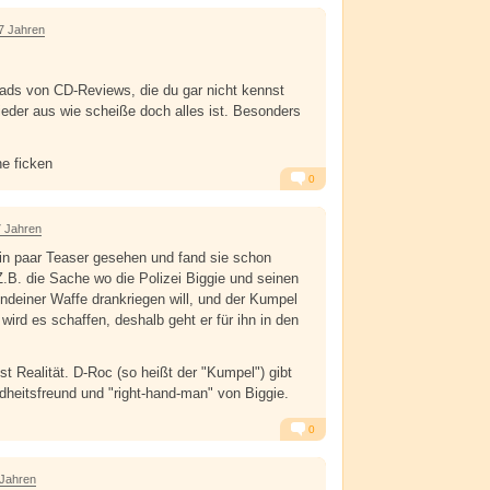
Alarm
Antworten
7 Jahren
ads von CD-Reviews, die du gar nicht kennst
ieder aus wie scheiße doch alles ist. Besonders
e ficken
0
Alarm
Antworten
7 Jahren
in paar Teaser gesehen und fand sie schon
 Z.B. die Sache wo die Polizei Biggie und seinen
deiner Waffe drankriegen will, und der Kumpel
wird es schaffen, deshalb geht er für ihn in den
st Realität. D-Roc (so heißt der "Kumpel") gibt
ndheitsfreund und "right-hand-man" von Biggie.
0
Alarm
Antworten
 Jahren