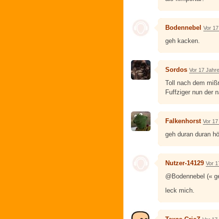
Bodennebel
Vor 17
geh kacken.
Sordos
Vor 17 Jahr
Toll nach dem miß
Fuffziger nun der 
Falkenhorst
Vor 17
geh duran duran hö
Nutzer-14129
Vor 1
@Bodennebel (« ge
leck mich.