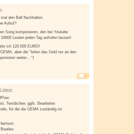
Alarm
Antworten
en
 mal den Ball flachhalten.
e Aufruf?
nen Song komponieren, den bei Youtube
n 10000 Leuten jeden Tag aufrufen lassen!
tte ich 120.000 EURO!
 GEMA, aber die "leiten das Geld nur an den
onisten weiter....")
0
Alarm
Antworten
5 Jahren
fPow:
t, Textdichter, ggfs. Bearbeiter.
eile, für die die GEMA zuständig ist.
Harrison
= Beatles