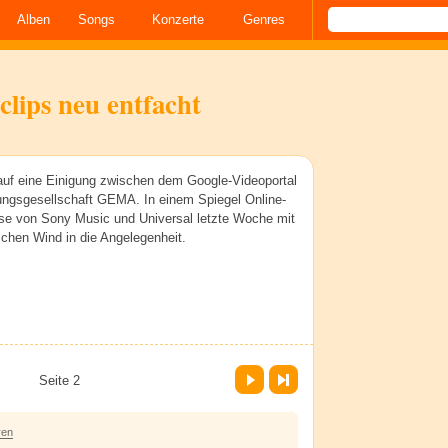
Alben
Songs
Konzerte
Genres
clips neu entfacht
auf eine Einigung zwischen dem Google-Videoportal
ungsgesellschaft GEMA. In einem Spiegel Online-
sse von Sony Music und Universal letzte Woche mit
ischen Wind in die Angelegenheit.
Vor
Letzte Seite
Seite 2
ren