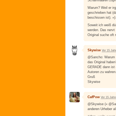
Schamhaaren zupfe
Warum? Weil er ir
geschrieben hat (da
beschissen ist). »)
Soweit ich weiß dü
werden. Das nervt
Original suche oft 
Skywise
Vor 15 Jah
@Sancho: Warum so
das Original haben
GERADE dann ist di
Autoren zu wahren
Gruß
Skywise
CafPow
Vor 15 Jahr
@Skywise (« @San
anderen Urheber al