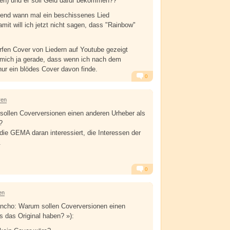
n) und er soll Geld dafür bekommen??
gend wann mal ein beschissenes Lied
mit will ich jetzt nicht sagen, dass "Rainbow"
:
rfen Cover von Liedern auf Youtube gezeigt
 mich ja gerade, dass wenn ich nach dem
nur ein blödes Cover davon finde.
0
Alarm
Antworten
ren
llen Coverversionen einen anderen Urheber als
?
e GEMA daran interessiert, die Interessen der
.
0
Alarm
Antworten
en
cho: Warum sollen Coverversionen einen
s das Original haben? »):