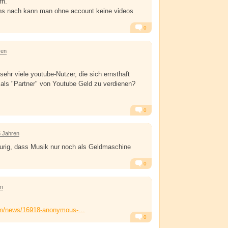
rn.
s nach kann man ohne account keine videos
0
Alarm
Antworten
ren
sehr viele youtube-Nutzer, die sich ernsthaft
als "Partner" von Youtube Geld zu verdienen?
0
Alarm
Antworten
5 Jahren
aurig, dass Musik nur noch als Geldmaschine
0
Alarm
Antworten
en
com/news/16918-anonymous-…
0