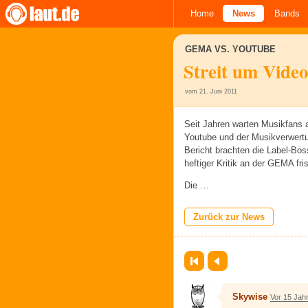
Home
News
Bands
GEMA VS. YOUTUBE
Streit um Video
vom 21. Juni 2011
Seit Jahren warten Musikfans 
Youtube und der Musikverwert
Bericht brachten die Label-Bo
heftiger Kritik an der GEMA fr
Die …
Zurück zur News
Erste Seite
Zurück
Skywise
Vor 15 Jah