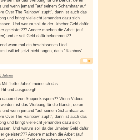
werden, ist das Werbung für die Bands, deren
e und wenn jemand "auf seinem Schamhaar auf
e Over The Rainbow" zupft", dann ist auch das
ng und bringt vielleicht jemanden dazu sich
assen. Und warum soll da der Urheber Geld dafür
r geleistet??? Andere machen die Arbeit (auf
n) und er soll Geld dafür bekommen??
gend wann mal ein beschissenes Lied
mit will ich jetzt nicht sagen, dass "Rainbow"
0
Alarm
Antworten
5 Jahren
Mit "fette Jahre" meine ich das
 Hit und ausgesorgt!
Du dauernd von Suppenkaspern?? Wenn Videos
werden, ist das Werbung für die Bands, deren
e und wenn jemand "auf seinem Schamhaar auf
e Over The Rainbow" zupft", dann ist auch das
ng und bringt vielleicht jemanden dazu sich
assen. Und warum soll da der Urheber Geld dafür
r geleistet??? Andere machen die Arbeit (auf