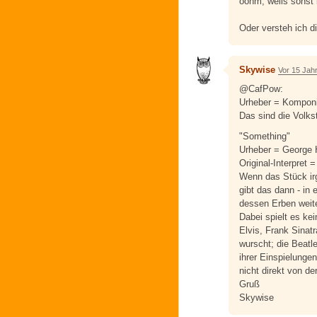
ööhm, weils sonst
Oder versteh ich d
Skywise
Vor 15 Jah
@CafPow:
Urheber = Komponis
Das sind die Volkst
"Something"
Urheber = George 
Original-Interpret 
Wenn das Stück ir
gibt das dann - in
dessen Erben weite
Dabei spielt es kei
Elvis, Frank Sinat
wurscht; die Beatl
ihrer Einspielunge
nicht direkt von 
Gruß
Skywise