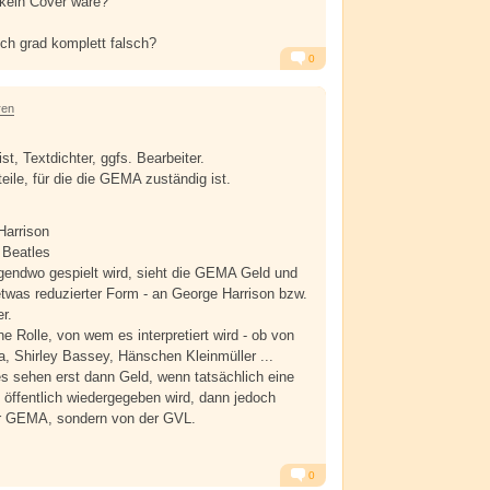
 kein Cover wäre?
ich grad komplett falsch?
0
Alarm
Antworten
ren
t, Textdichter, ggfs. Bearbeiter.
eile, für die die GEMA zuständig ist.
Harrison
= Beatles
gendwo gespielt wird, sieht die GEMA Geld und
 etwas reduzierter Form - an George Harrison bzw.
r.
ne Rolle, von wem es interpretiert wird - ob von
ra, Shirley Bassey, Hänschen Kleinmüller ...
es sehen erst dann Geld, wenn tatsächlich eine
n öffentlich wiedergegeben wird, dann jedoch
der GEMA, sondern von der GVL.
0