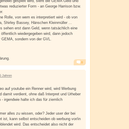
gendwo gespielt wird, sieht die GEMA Geld und
 etwas reduzierter Form - an George Harrison bzw.
r.
ne Rolle, von wem es interpretiert wird - ob von
ra, Shirley Bassey, Hänschen Kleinmüller ...
es sehen erst dann Geld, wenn tatsächlich eine
n öffentlich wiedergegeben wird, dann jedoch
der GEMA, sondern von der GVL.
ärung.
0
Alarm
Antworten
5 Jahren
eo auf youtube ein Renner wird, wird Werbung
d damit verdient, ohne daß Interpret und Urheber
- irgendwie halte ich das für ziemlich
er alles zu wissen, oder? Jeder user der bei
 ist, kann selbst entscheiden ob werbung vor/in
blendet wird. Das entscheidet also nicht der