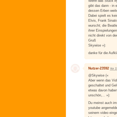
Wenn das Stück ir
gibt das dann - in
dessen Erben weite
Dabei spielt es kei
Elvis, Frank Sinat
wurscht; die Beatl
ihrer Einspielunge
nicht direkt von 
Gruß
Skywise »):
danke für die Aufkl
Nutzer-23592
Vor 1
@Skywise («
Aber wenn das Vid
geschaltet und Gel
etwas davon haben 
unschön,... »):
Du meinst auch imm
youtube angemeldet
seinem video einge