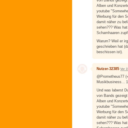
von Bands gezeigt 
Alben und Konzert
youtube "Somewher
Werbung für den So
damit näher zu bef
sehen??? Was hat e
Schamhaaren zupfe
Warum? Weil er ir
geschrieben hat (da
beschissen ist).
Nutzer-32385
Vor 1
@Prometheus77 (« 
Musikbusiness... 1
Und was laberst 
von Bands gezeigt 
Alben und Konzert
youtube "Somewher
Werbung für den So
damit näher zu bef
sehen??? Was hat e