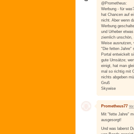
@Prometheus:
Werbung - für was
hat Chancen auf ei
nicht. Aber wenn d
Werbung geschaltet
und Urheber etwas 
ziemlich unschön, 
Weise ausnutzen, vi
"Die fetten Jahre"
Portal entwickelt 
gute Umsätze; we
einigt, hat man gl
mal so richtig mit
nichts abgeben m
Gruß
Skywise
Prometheus77
Vor
Mit "fette Jahre" 
ausgesorgt!
Und was laberst 