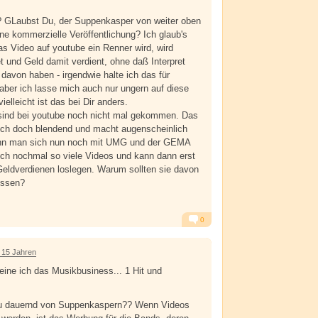
? GLaubst Du, der Suppenkasper von weiter oben
ne kommerzielle Veröffentlichung? Ich glaub's
as Video auf youtube ein Renner wird, wird
 und Geld damit verdient, ohne daß Interpret
davon haben - irgendwie halte ich das für
aber ich lasse mich auch nur ungern auf diese
elleicht ist das bei Dir anders.
 sind bei youtube noch nicht mal gekommen. Das
sich doch blendend und macht augenscheinlich
nn man sich nun noch mit UMG und der GEMA
eich nochmal so viele Videos und kann dann erst
 Geldverdienen loslegen. Warum sollten sie davon
üssen?
0
Alarm
Antworten
 15 Jahren
meine ich das Musikbusiness... 1 Hit und
Du dauernd von Suppenkaspern?? Wenn Videos