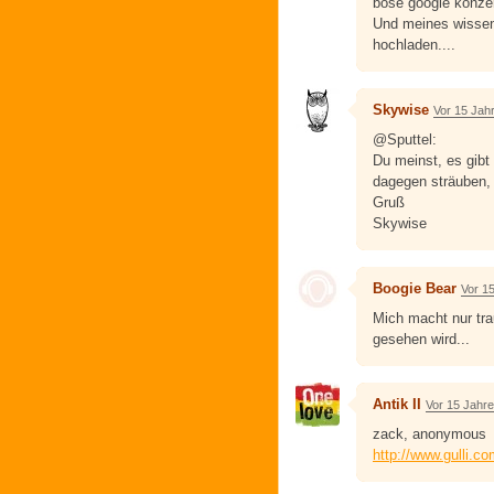
böse google konze
Und meines wissen
hochladen....
Skywise
Vor 15 Jah
@Sputtel:
Du meinst, es gibt 
dagegen sträuben, 
Gruß
Skywise
Boogie Bear
Vor 1
Mich macht nur tr
gesehen wird...
Antik II
Vor 15 Jahr
zack, anonymous
http://www.gulli.