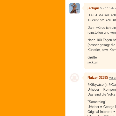
jackgin
Vor 15 Jahr
Die GEMA soll soll
12 cent pro YouTub
Dann würde ich ei
reinstellen und vo
Nach 100 Tagen hä
(besser gesagt die
Künstler, bzw. Komp
Grüße
jackgin
Nutzer-32385
Vor 1
@Skywise (« @Ca
Urheber = Komponis
Das sind die Volkst
"Something"
Urheber = George 
Original-Interpret 