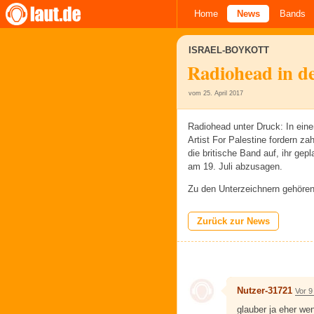
Home
News
Bands
ISRAEL-BOYKOTT
Radiohead in de
vom 25. April 2017
Radiohead unter Druck: In einem
Artist For Palestine fordern za
die britische Band auf, ihr gep
am 19. Juli abzusagen.
Zu den Unterzeichnern gehöre
Zurück zur News
Nutzer-31721
Vor 9
glauber ja eher wen