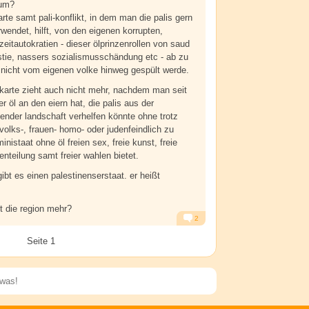
rum?
arte samt pali-konflikt, in dem man die palis gern
wendet, hilft, von den eigenen korrupten,
zeitautokratien - dieser ölprinzenrollen von saud
tie, nassers sozialismusschändung etc - ab zu
nicht vom eigenen volke hinweg gespült werde.
e karte zieht auch nicht mehr, nachdem man seit
r öl an den eiern hat, die palis aus der
ender landschaft verhelfen könnte ohne trotz
volks-, frauen- homo- oder judenfeindlich zu
inistaat ohne öl freien sex, freie kunst, freie
nteilung samt freier wahlen bietet.
bt es einen palestinenserstaat. er heißt
t die region mehr?
2
Alarm
Antworten
Seite 1
Speichern