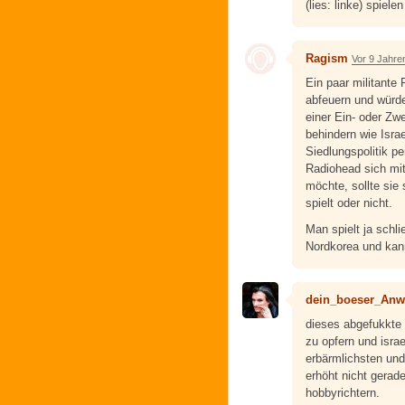
(lies: linke) spiele
Ragism
Vor 9 Jahre
Ein paar militante
abfeuern und würde
einer Ein- oder Zw
behindern wie Israe
Siedlungspolitik p
Radiohead sich mi
möchte, sollte sie
spielt oder nicht.
Man spielt ja schl
Nordkorea und kan
dein_boeser_Anw
dieses abgefukkte 
zu opfern und israel
erbärmlichsten un
erhöht nicht gerad
hobbyrichtern.