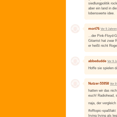
siedlungpolitik ro
aber ein land in di
lobenswerte idee.
mort76
Vor 9 Jahren
...der Pink-Floyd-G
Gitarrist hat zwar
er heißt nicht Roger
abbedudde
Vor 9 J
Hoffe sie spielen 
Nutzer-55958
Vor 9
hatten wir das nich
euch! Radiohead, sp
naja, der vergleich 
#offtopic-spaßfakt 
Irving Irving als le