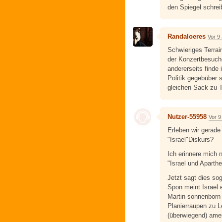
den Spiegel schre
Randaloeres
Vor 9
Schwieriges Terrain
der Konzertbesuche
andererseits finde
Politik gegebüber s
gleichen Sack zu 
Nutzer-55958
Vor 9
Erleben wir gerad
"Israel"Diskurs?
Ich erinnere mich
"Israel und Aparth
Jetzt sagt dies sog
Spon meint Israel 
Martin sonnenborn
Planierraupen zu L
(überwiegend) ame