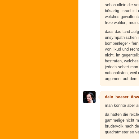
schon allein die v
bösartig. israel is
welches gewaltentei
freie wahlen, mein
dass das land aufg
unsympathischen i
bombenleger - fern
von likud und rech
nicht. im gegentei
bestrafen, welches 
jedoch schert man 
nationalisten, weil
argument auf dem si
dein_boeser_Anw
man könnte aber au
da hatten die reic
gammelige nicht ma
brudervolk nach de
quadratmeter so v