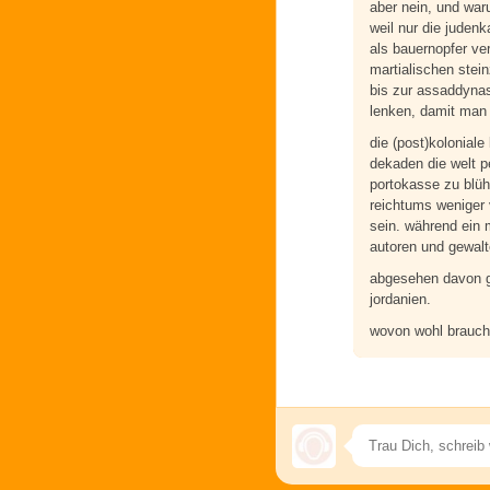
aber nein, und wa
weil nur die judenk
als bauernopfer ver
martialischen stein
bis zur assaddynas
lenken, damit man 
die (post)kolonial
dekaden die welt pe
portokasse zu blüh
reichtums weniger 
sein. während ein m
autoren und gewalte
abgesehen davon gi
jordanien.
wovon wohl brauch