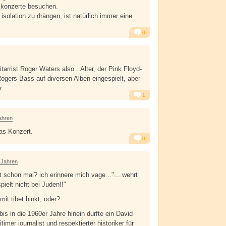
ckkonzerte besuchen.
e isolation zu drängen, ist natürlich immer eine
0
Alarm
Antworten
itarrist Roger Waters also...Alter, der Pink Floyd-
 Rogers Bass auf diversen Alben eingespielt, aber
...
1
Alarm
Antworten
ahren
das Konzert.
0
Alarm
Antworten
 Jahren
t schon mal? ich erinnere mich vage..."....wehrt
ielt nicht bei Juden!!"
mit tibet hinkt, oder?
bis in die 1960er Jahre hinein durfte ein David
gitimer journalist und respektierter historiker für