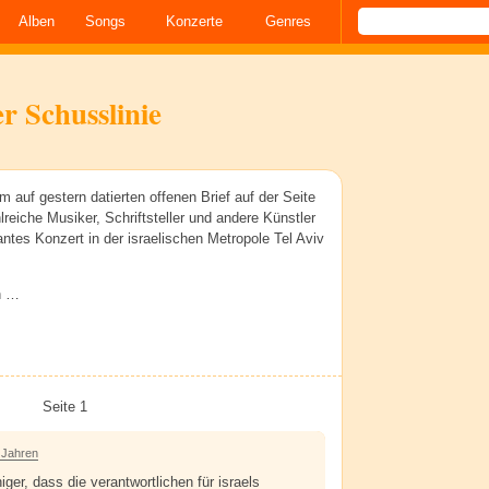
Alben
Songs
Konzerte
Genres
r Schusslinie
 auf gestern datierten offenen Brief auf der Seite
hlreiche Musiker, Schriftsteller und andere Künstler
lantes Konzert in der israelischen Metropole Tel Aviv
n …
Seite 1
 Jahren
iger, dass die verantwortlichen für israels