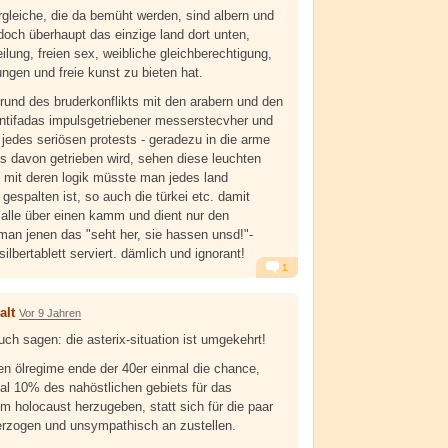
ergleiche, die da bemüht werden, sind albern und
t doch überhaupt das einzige land dort unten,
lung, freien sex, weibliche gleichberechtigung,
ungen und freie kunst zu bieten hat.
rund des bruderkonflikts mit den arabern und den
ntifadas impulsgetriebener messerstecvher und
 jedes seriösen protests - geradezu in die arme
ts davon getrieben wird, sehen diese leuchten
l: mit deren logik müsste man jedes land
gespalten ist, so auch die türkei etc. damit
alle über einen kamm und dient nur den
 man jenen das "seht her, sie hassen unsd!"-
lbertablett serviert. dämlich und ignorant!
1
Alarm
Antworten
alt
Vor 9 Jahren
ch sagen: die asterix-situation ist umgekehrt!
hen ölregime ende der 40er einmal die chance,
l 10% des nahöstlichen gebiets für das
m holocaust herzugeben, statt sich für die paar
erzogen und unsympathisch an zustellen.