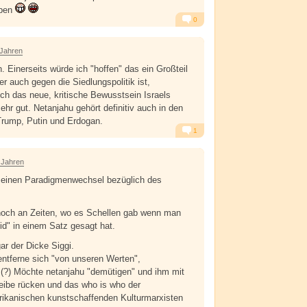
iben
0
Alarm
Antworten
 Jahren
. Einerseits würde ich "hoffen" das ein Großteil
r auch gegen die Siedlungspolitik ist,
 ich das neue, kritische Bewusstsein Israels
ehr gut. Netanjahu gehört definitiv auch in den
Trump, Putin und Erdogan.
1
Alarm
Antworten
 Jahren
e einen Paradigmenwechsel bezüglich des
 noch an Zeiten, wo es Schellen gab wenn man
eid" in einem Satz gesagt hat.
ar der Dicke Siggi.
entferne sich "von unseren Werten",
 (?) Möchte netanjahu "demütigen" und ihm mit
eibe rücken und das who is who der
rikanischen kunstschaffenden Kulturmarxisten