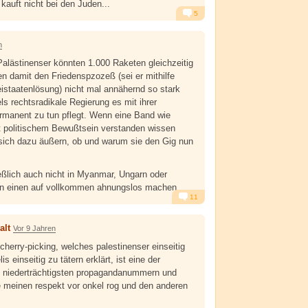
n kauft nicht bei den Juden...
5
Alarm
Antworten
n
 Palästinenser könnten 1.000 Raketen gleichzeitig
n damit den Friedenspzozeß (sei er mithilfe
eistaatenlösung) nicht mal annähernd so stark
ls rechtsradikale Regierung es mit ihrer
ermanent zu tun pflegt. Wenn eine Band wie
t politischem Bewußtsein verstanden wissen
 sich dazu äußern, ob und warum sie den Gig nun
ießlich auch nicht in Myanmar, Ungarn oder
n einen auf vollkommen ahnungslos machen.
11
Alarm
Antworten
alt
Vor 9 Jahren
cherry-picking, welches palestinenser einseitig
is einseitig zu tätern erklärt, ist eine der
d niederträchtigsten propagandanummern und
e meinen respekt vor onkel rog und den anderen