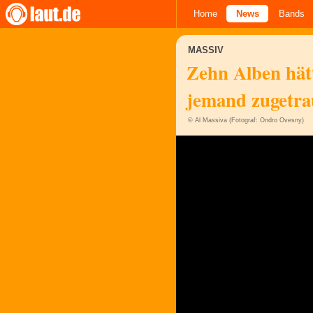
Home
News
Bands
MASSIV
Zehn Alben hät
jemand zugetra
© Al Massiva (Fotograf: Ondro Ovesny)