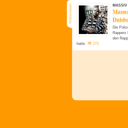
MASSIV
Massen
Duisb
Die Poli
Rappers M
den Rapp
hatte.
271