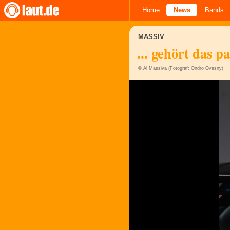
Home
News
Bands
MASSIV
... gehört das p
© Al Massiva (Fotograf: Ondro Ovesny)