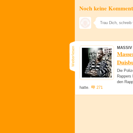
Noch keine Komment
MASSIV
Massen
Duisb
Die Poli
Rappers M
den Rapp
hatte.
271