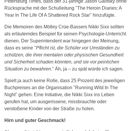
Petersburg Times, dass der 31-jährige Jason Galitsky ohne
Rücksprache mit der Schulleitung "The Heroin Diaries: A
Year In The Life Of A Shattered Rock Star" hinzufügte.
Die Memoiren des Mötley Crüe-Bassers Nikki Sixx sollten
als erläuterndes Beispiel für seinen Psychologie-Unterricht
dienen. Der Superintendent war hingegen der Meinung,
dass es seine "
Pflicht ist, die Schüler vor Umständen zu
schützen, die ihrer mentalen oder physischen Gesundheit
und Sicherheit schaden könnten, und sie vor peinlichen
Situation zu bewahren.
" Äh, ja – zu spät würde ich sagen.
Spielt ja auch keine Rolle, dass 25 Prozent des jeweiligen
Buchpreises an die Organisation "Running Wild In The
Night" gehen. Eine Initiative, die Nikki Sixx ins Leben
gerufen hat, um ausgerissene, missbrauchte oder
verstoßene Kinder von der Straße zu holen.
Hirn und guter Geschmack!