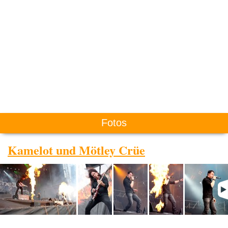
Fotos
Kamelot und Mötley Crüe