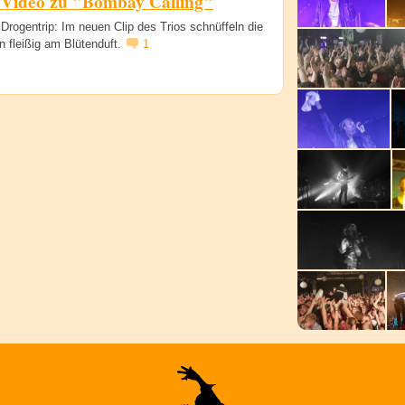
 Video zu "Bombay Calling"
Drogentrip: Im neuen Clip des Trios schnüffeln die
 fleißig am Blütenduft.
1