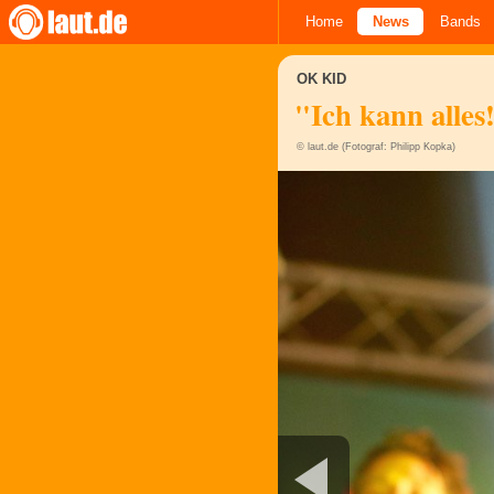
Home
News
Bands
OK KID
"Ich kann alles
© laut.de (Fotograf: Philipp Kopka)