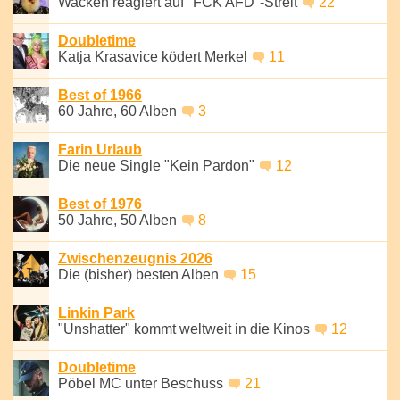
Wacken reagiert auf "FCK AFD"-Streit
22
Doubletime
Katja Krasavice ködert Merkel
11
Best of 1966
60 Jahre, 60 Alben
3
Farin Urlaub
Die neue Single "Kein Pardon"
12
Best of 1976
50 Jahre, 50 Alben
8
Zwischenzeugnis 2026
Die (bisher) besten Alben
15
Linkin Park
"Unshatter" kommt weltweit in die Kinos
12
Doubletime
Pöbel MC unter Beschuss
21