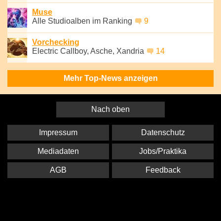
Muse
Alle Studioalben im Ranking
9
Vorchecking
Electric Callboy, Asche, Xandria
14
Mehr Top-News anzeigen
Nach oben
Impressum
Datenschutz
Mediadaten
Jobs/Praktika
AGB
Feedback