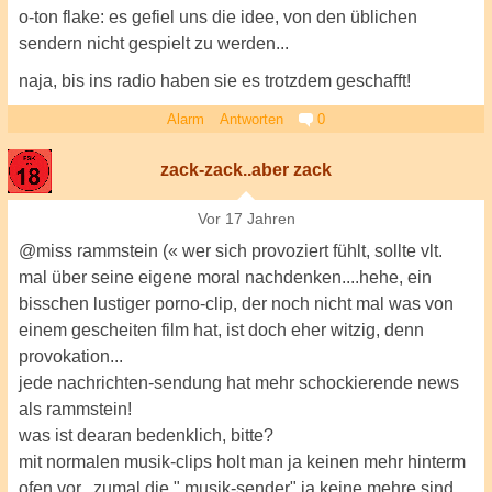
o-ton flake: es gefiel uns die idee, von den üblichen
sendern nicht gespielt zu werden...
naja, bis ins radio haben sie es trotzdem geschafft!
Alarm
Antworten
0
zack-zack..aber zack
Vor 17 Jahren
@miss rammstein (« wer sich provoziert fühlt, sollte vlt.
mal über seine eigene moral nachdenken....hehe, ein
bisschen lustiger porno-clip, der noch nicht mal was von
einem gescheiten film hat, ist doch eher witzig, denn
provokation...
jede nachrichten-sendung hat mehr schockierende news
als rammstein!
was ist dearan bedenklich, bitte?
mit normalen musik-clips holt man ja keinen mehr hinterm
ofen vor...zumal die " musik-sender" ja keine mehre sind,