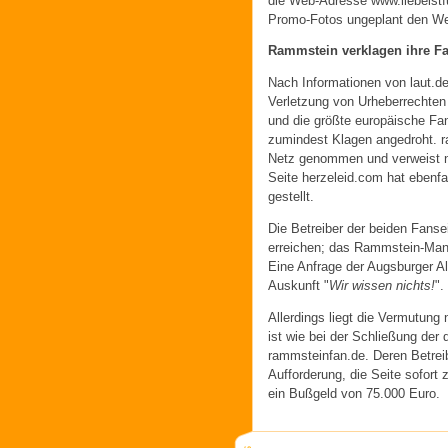
die Web-Adresse www.liebeistfu
Promo-Fotos ungeplant den We
Rammstein verklagen ihre F
Nach Informationen von laut.
Verletzung von Urheberrechten 
und die größte europäische Fa
zumindest Klagen angedroht. ra
Netz genommen und verweist n
Seite herzeleid.com hat ebenfal
gestellt.
Die Betreiber der beiden Fanse
erreichen; das Rammstein-Mana
Eine Anfrage der Augsburger A
Auskunft "
Wir wissen nichts!
".
Allerdings liegt die Vermutun
ist wie bei der Schließung de
rammsteinfan.de. Deren Betreib
Aufforderung, die Seite sofort 
ein Bußgeld von 75.000 Euro.