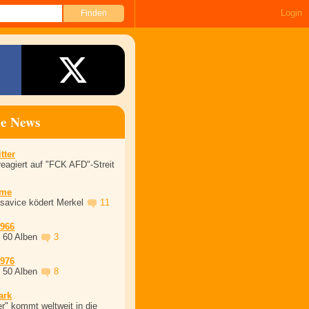
Login
ne News
tter
eagiert auf "FCK AFD"-Streit
ime
asavice ködert Merkel
11
1966
, 60 Alben
3
1976
, 50 Alben
8
ark
r" kommt weltweit in die