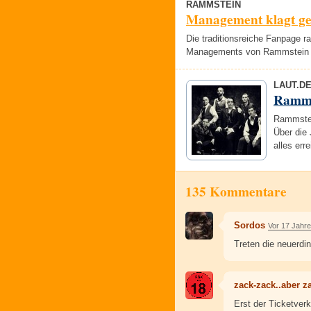
RAMMSTEIN
Management klagt ge
Die traditionsreiche Fanpage r
Managements von Rammstein s
LAUT.D
Ramms
Rammstei
Über die 
alles err
135 Kommentare
Sordos
Vor 17 Jahr
Treten die neuerdi
zack-zack..aber z
Erst der Ticketve