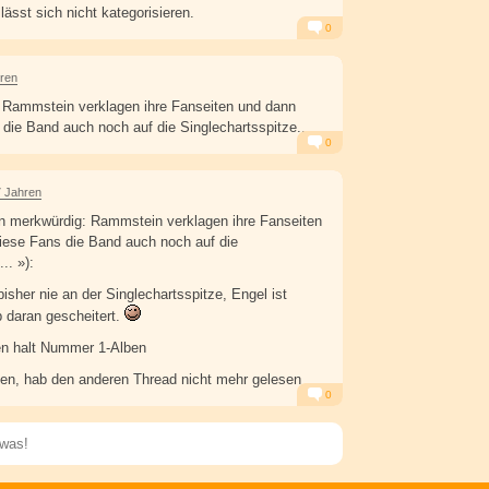
lässt sich nicht kategorisieren.
0
Alarm
Antworten
hren
 Rammstein verklagen ihre Fanseiten und dann
 die Band auch noch auf die Singlechartsspitze....
0
Alarm
Antworten
7 Jahren
 merkwürdig: Rammstein verklagen ihre Fanseiten
iese Fans die Band auch noch auf die
.. »):
sher nie an der Singlechartsspitze, Engel ist
 daran gescheitert.
ben halt Nummer 1-Alben
en, hab den anderen Thread nicht mehr gelesen
0
Alarm
Antworten
Speichern