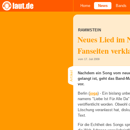
Home
News
Bands
RAMMSTEIN
Neues Lied im N
Fanseiten verkl
vom 17. Juli 2009
Nachdem ein Song vom neuen
gelangt ist, geht das Band-
vor.
Berlin (
joga
) -
Ein bislang un
namens "Liebe Ist Für Alle Da
veröffentlicht worden. Obwohl
Löschung veranlasst hat, disku
Text.
Für die Echtheit des Songs sp