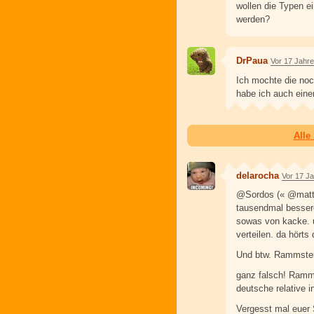
wollen die Typen e
werden?
DrPaua
Vor 17 Jahr
Ich mochte die no
habe ich auch eine
Alle
delarocha
Vor 17 J
@Sordos (« @matten
tausendmal bessere
sowas von kacke. un
verteilen. da hörts 
Und btw. Rammstein
ganz falsch! Ramms
deutsche relative i
Vergesst mal euer 