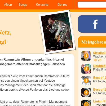
Alben
Songs
Konzerte
Genres
etz,
agt
Meistgelese
Metalspli
Wacken r
 Rammstein-Album ungeplant ins Internet
20
Management offenbar massiv gegen Fanseiten
Doublet
Katja Kr
bekannter Song vom kommenden Rammstein-Album
Best of 
" ist von einem Unbekannten bei Youtube
60 Jahre
 das Management der Band offenbar die sofortige
tieren bereits diverse Fanforen das Lied und seinen
Best of 
50 Jahre
Linkin P
richt u.a., dass Rammsteins Pilgrim Management
"Unshatte