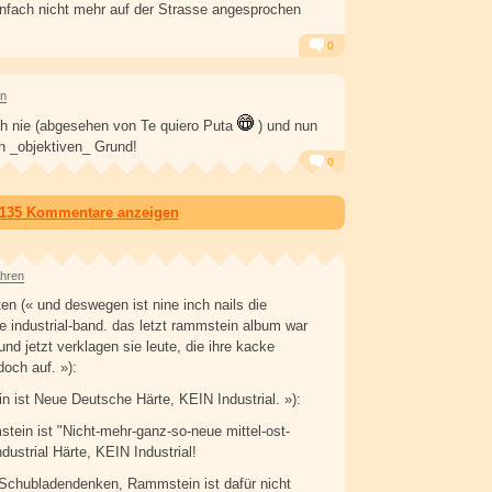
infach nicht mehr auf der Strasse angesprochen
0
Alarm
Antworten
en
ch nie (abgesehen von Te quiero Puta
) und nun
n _objektiven_ Grund!
0
Alarm
Antworten
 135 Kommentare anzeigen
ahren
 (« und deswegen ist nine inch nails die
 industrial-band. das letzt rammstein album war
d jetzt verklagen sie leute, die ihre kacke
doch auf. »):
 ist Neue Deutsche Härte, KEIN Industrial. »):
tein ist "Nicht-mehr-ganz-so-neue mittel-ost-
ndustrial Härte, KEIN Industrial!
Schubladendenken, Rammstein ist dafür nicht