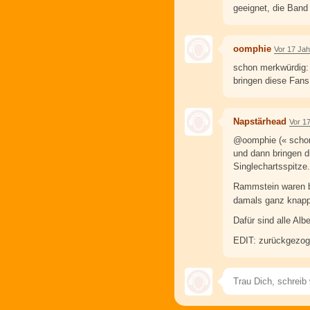
geeignet, die Band 
oomphie
Vor 17 Ja
schon merkwürdig:
bringen diese Fans
Napstärhead
Vor 1
@oomphie (« schon
und dann bringen d
Singlechartsspitze..
Rammstein waren bi
damals ganz knapp
Dafür sind alle Al
EDIT: zurückgezog