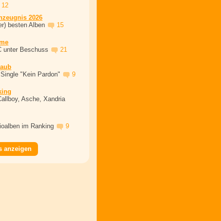
12
nzeugnis 2026
er) besten Alben
15
ime
C unter Beschuss
21
laub
 Single "Kein Pardon"
9
king
Callboy, Asche, Xandria
dioalben im Ranking
9
s anzeigen