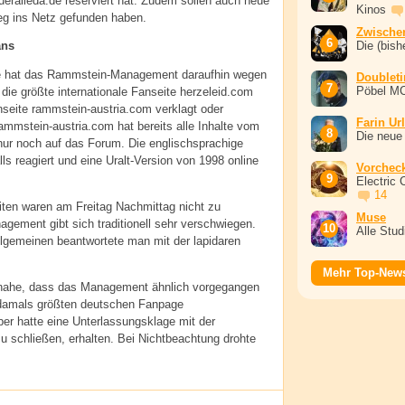
eralleda.de reserviert hat. Zudem sollen auch neue
Kinos
g ins Netz gefunden haben.
Zwische
Die (bish
ans
de hat das Rammstein-Management daraufhin wegen
Doublet
Pöbel M
die größte internationale Fanseite herzeleid.com
nseite rammstein-austria.com verklagt oder
Farin Ur
mmstein-austria.com hat bereits alle Inhalte vom
Die neue
ur noch auf das Forum. Die englischsprachige
ls reagiert und eine Uralt-Version von 1998 online
Vorchec
Electric 
14
iten waren am Freitag Nachmittag nicht zu
Muse
gement gibt sich traditionell sehr verschwiegen.
Alle Stu
llgemeinen beantwortete man mit der lapidaren
Mehr Top-New
g nahe, dass das Management ähnlich vorgegangen
r damals größten deutschen Fanpage
er hatte eine Unterlassungsklage mit der
zu schließen, erhalten. Bei Nichtbeachtung drohte