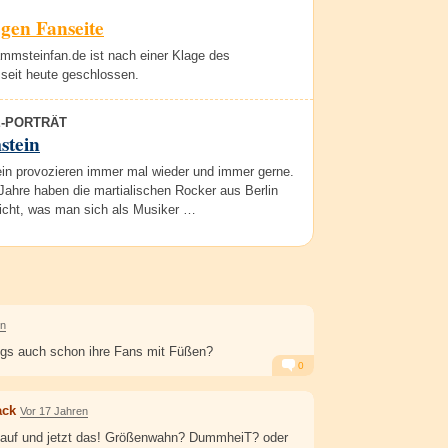
gen Fanseite
ammsteinfan.de ist nach einer Klage des
eit heute geschlossen.
E-PORTRÄT
tein
n provozieren immer mal wieder und immer gerne.
Jahre haben die martialischen Rocker aus Berlin
eicht, was man sich als Musiker …
en
ngs auch schon ihre Fans mit Füßen?
0
Alarm
Antworten
ack
Vor 17 Jahren
rkauf und jetzt das! Größenwahn? DummheiT? oder