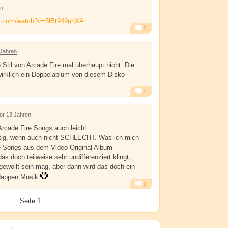
en
be.com/watch?v=5lBt949uhXA
0
Alarm
Antworten
 Jahren
e Stil von Arcade Fire mal überhaupt nicht. Die
wirklich ein Doppelablum von diesem Disko-
1
Alarm
Antworten
or 13 Jahren
 Arcade Fire Songs auch leicht
tig, wenn auch nicht SCHLECHT. Was ich mich
ie Songs aus dem Video Original Album
s doch teilweise sehr undifferenziert klingt,
ewollt sein mag, aber dann wird das doch ein
 Happen Musik
0
Alarm
Antworten
Seite 1