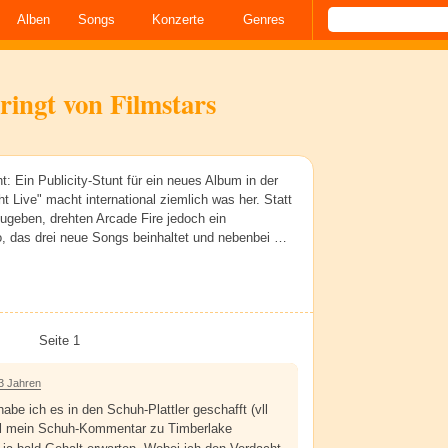
Alben
Songs
Konzerte
Genres
ingt von Filmstars
 Ein Publicity-Stunt für ein neues Album in der
 Live" macht international ziemlich was her. Statt
ugeben, drehten Arcade Fire jedoch ein
, das drei neue Songs beinhaltet und nebenbei …
Seite 1
3 Jahren
abe ich es in den Schuh-Plattler geschafft (vll
l mein Schuh-Kommentar zu Timberlake