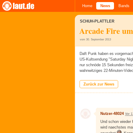
Home
News
Bands
SCHUH-PLATTLER
Arcade Fire umr
vom 30. September 2013
Daft Punk haben es vorgemacht:
US-Kultsendung "Saturday Night
nur schnöde 15 Sekunden freiz
wahnwitziges 22-Minuten-Video
Zurück zur News
Nutzer-48024
Vor 1
Und schon wieder h
wird naechstes ma