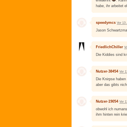
erwaehnt
. Kann
habe, ihr arbeitet
speedymcs
Vor 13
Jason Schwartzman,
FriedlichChiller
V
Die Kiddies sind k
Nutzer-38454
Vor 1
Die Knirpse haben 
aber das gibts nic
Nutzer-19054
Vor 1
obwohl ich numans 
ihm hinten rein kri