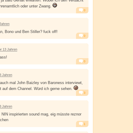
 ja bald Gehalt erwarten. Wobei ich den Verdacht
 ehrenamtlich oder unter Zwang.
0
Alarm
Antworten
 Jahren
 Bono und Ben Stiller? fuck off!
0
Alarm
Antworten
or 13 Jahren
rass!
0
Alarm
Antworten
3 Jahren
auch mal John Baizley von Baroness interviewt,
ht auf dem Channel. Würd ich gerne sehen.
3
Alarm
Antworten
3 Jahren
NIN inspirierten sound mag, eig müsste reznor
echen
1
Alarm
Antworten