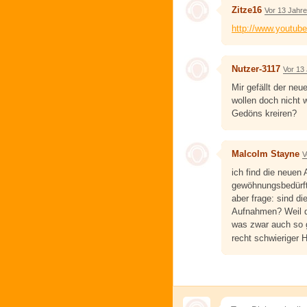
Zitze16
Vor 13 Jahr
http://www.youtu
Nutzer-3117
Vor 13
Mir gefällt der neu
wollen doch nicht 
Gedöns kreiren?
Malcolm Stayne
V
ich find die neuen
gewöhnungsbedürf
aber frage: sind d
Aufnahmen? Weil da
was zwar auch so g
recht schwieriger