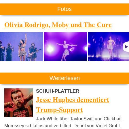
Fotos
Olivia Rodrigo, Moby und The Cure
Weiterlesen
SCHUH-PLATTLER
Jesse Hughes dementiert
Trump-Support
Jack White über Taylor Swift und Clickbait.
Morrissey schlaflos und verbittert. Debüt von Violet Grohl.