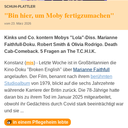
SCHUH-PLATTLER
"Bin hier, um Moby fertigzumachen"
vom 23. März 2026
Kinks und Co. kontern Mobys "Lola"-Diss. Marianne
Faithfull-Doku. Robert Smith & Olivia Rodrigo. Death
Cab-Comeback. 5 Fragen an The T.C.H.I.K.
Konstanz (
mis
) -
Letzte Woche ist in Großbritannien die
Kino-Doku "Broken English" über
Marianne Faithfull
angelaufen. Der Film, benannt nach ihrem
berühmten
Studioalbum
von 1979, blickt auf die sechs Jahrzehnte
währende Karriere der Britin zurück. Die 78-Jährige hatte
daran bis zu ihrem Tod im Januar 2025 mitgearbeitet,
obwohl ihr Gedächtnis durch Covid stark beeinträchtigt war
und sie ...
in einem Pflegeheim lebte