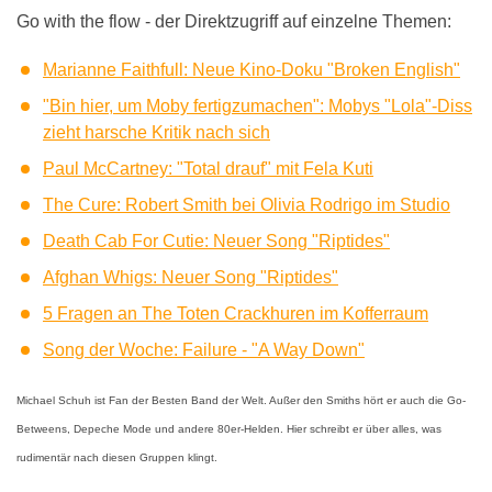
Go with the flow - der Direktzugriff auf einzelne Themen:
Marianne Faithfull: Neue Kino-Doku "Broken English"
"Bin hier, um Moby fertigzumachen": Mobys "Lola"-Diss
zieht harsche Kritik nach sich
Paul McCartney: "Total drauf" mit Fela Kuti
The Cure: Robert Smith bei Olivia Rodrigo im Studio
Death Cab For Cutie: Neuer Song "Riptides"
Afghan Whigs: Neuer Song "Riptides"
5 Fragen an The Toten Crackhuren im Kofferraum
Song der Woche: Failure - "A Way Down"
Michael Schuh ist Fan der Besten Band der Welt. Außer den Smiths hört er auch die Go-
Betweens, Depeche Mode und andere 80er-Helden. Hier schreibt er über alles, was
rudimentär nach diesen Gruppen klingt.