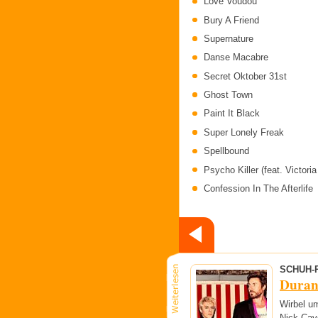
Love Voudou
Bury A Friend
Supernature
Danse Macabre
Secret Oktober 31st
Ghost Town
Paint It Black
Super Lonely Freak
Spellbound
Psycho Killer (feat. Victori
Confession In The Afterlife
SCHUH-
Duran 
Wirbel u
Nick Cav