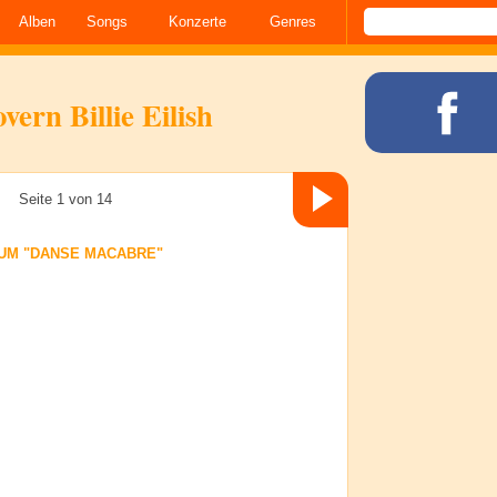
Alben
Songs
Konzerte
Genres
ern Billie Eilish
Seite 1 von 14
UM "DANSE MACABRE"