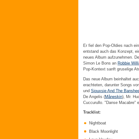
Er fiel den Pop-Oldies nach ei
entstand auch das Konzept, ein
neues Album aufzunehmen. Der
Simon Le Bons an
Robbie Will
Pop-Kontext sanft gruselige A
Das neue Album beinhaltet auch
erachteten, darunter Songs vo
und
Siouxsie And The Banshe
De Angelis (
Måneskin
), Mr. Hu
Cuccurullo. "Danse Macabre" e
Tracklist:
Nightboat
Black Moonlight