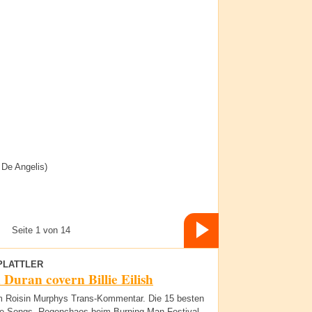
a De Angelis)
Seite 1 von 14
PLATTLER
Duran covern Billie Eilish
m Roisin Murphys Trans-Kommentar. Die 15 besten
e-Songs. Regenchaos beim Burning Man-Festival.