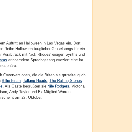
nem Auftritt an Halloween in Las Vegas ein. Dort
e Reihe Halloween-tauglicher Gruselsongs für ein
 Vorabtrack mit Nick Rhodes' eisigen Synths und
iams
erinnerndem Sprechgesang evoziert eine im
tmosphäre.
 Coverversionen, die die Briten als gruseltauglich
n
Billie Eilish
,
Talking Heads
,
The Rolling Stones
es
. Als Gäste begrüßten sie
Nile Rodgers
, Victoria
dson, Andy Taylor und Ex-Mitglied Warren
rscheint am 27. Oktober.