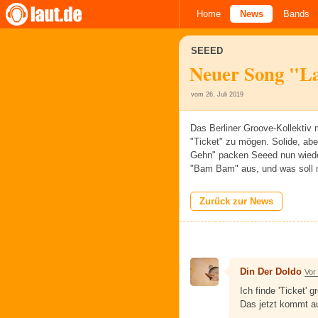
Home
News
Bands
SEEED
Neuer Song "La
vom 26. Juli 2019
Das Berliner Groove-Kollektiv 
"Ticket" zu mögen. Solide, aber
Gehn" packen Seeed nun wied
"Bam Bam" aus, und was soll m
Zurück zur News
Din Der Doldo
Vor
Ich finde 'Ticket' 
Das jetzt kommt auc