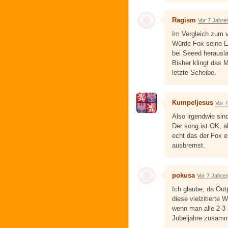
Ragism
Vor 7 Jahre
Im Vergleich zum v
Würde Fox seine Ex
bei Seeed herausla
Bisher klingt das 
letzte Scheibe.
Kumpeljesus
Vor 
Also irgendwie sin
Der song ist OK, a
echt das der Fox ei
ausbremst.
pokusa
Vor 7 Jahre
Ich glaube, da Out
diese vielzitierte
wenn man alle 2-3 
Jubeljahre zusam