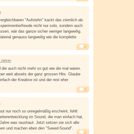
Alarm
Antworten
n
ergleichbaren "Aufstehn" kackt das ziemlich ab.
perimentierfreude nicht nur solo, sondern auch
ssen, wär das ganze sicher weniger langweilig.
Material genauso langweilig wie die komplette
0
Alarm
Antworten
7 Jahren
d die auch nicht mehr so gut wie die mal waren.
ber weit abseits der ganz grossen Hits. Glaube
nfach der Kreative ist und der rest eher
3
Alarm
Antworten
n
put nur noch so unregelmäßig erscheint, fehlt
 Weiterentwicklung im Sound, die man einfach hat,
Jahre was raushaut. Jetzt setzen sie sich alle
men und machen eben den "Seeed-Sound".
1