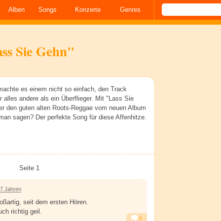
Alben
Songs
Konzerte
Genres
ss Sie Gehn"
machte es einem nicht so einfach, den Track
 alles andere als ein Überflieger. Mit "Lass Sie
er den guten alten Roots-Reggae vom neuen Album
an sagen? Der perfekte Song für diese Affenhitze.
Seite 1
 7 Jahren
großartig, seit dem ersten Hören.
h richtig geil.
0