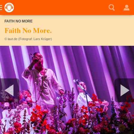
FAITH NO MORE
Faith No More.
© laut.de (Fotograf: Lars Krüger)