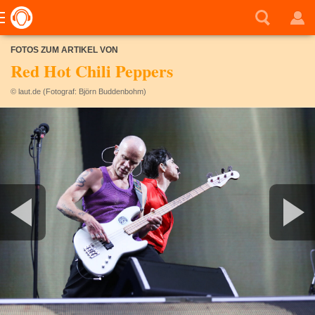
FOTOS ZUM ARTIKEL VON
Red Hot Chili Peppers
© laut.de (Fotograf: Björn Buddenbohm)