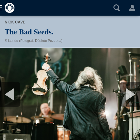
NICK CAVE
The Bad Seeds.
© laut.de (Fotograf: Désirée Pezzetta)