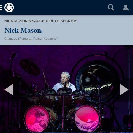
NICK MASON'S SAUCERFUL OF SECRETS
Nick Mason.
© laut.de (Fotograf: Rainer Keuenhof)