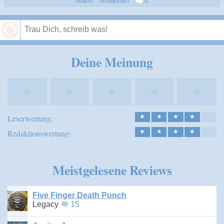
Alarm
Antworten
0
Speichern
Deine Meinung
★
★
★
★
★
Leserwertung:
★
★
★
★
Redaktionswertung:
★
★
★
★
Meistgelesene Reviews
Five Finger Death Punch
Legacy
15