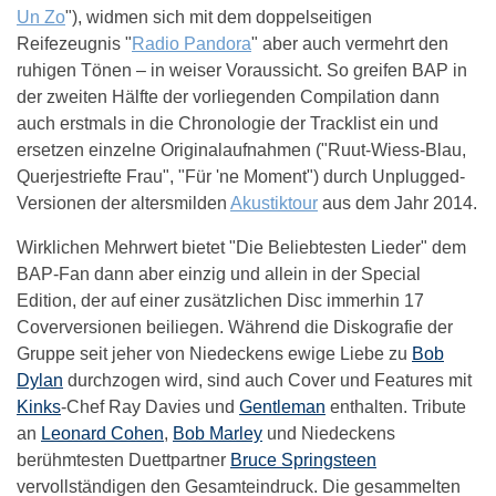
Un Zo
"), widmen sich mit dem doppelseitigen
Reifezeugnis "
Radio Pandora
" aber auch vermehrt den
ruhigen Tönen – in weiser Voraussicht. So greifen BAP in
der zweiten Hälfte der vorliegenden Compilation dann
auch erstmals in die Chronologie der Tracklist ein und
ersetzen einzelne Originalaufnahmen ("Ruut-Wiess-Blau,
Querjestriefte Frau", "Für 'ne Moment") durch Unplugged-
Versionen der altersmilden
Akustiktour
aus dem Jahr 2014.
Wirklichen Mehrwert bietet "Die Beliebtesten Lieder" dem
BAP-Fan dann aber einzig und allein in der Special
Edition, der auf einer zusätzlichen Disc immerhin 17
Coverversionen beiliegen. Während die Diskografie der
Gruppe seit jeher von Niedeckens ewige Liebe zu
Bob
Dylan
durchzogen wird, sind auch Cover und Features mit
Kinks
-Chef Ray Davies und
Gentleman
enthalten. Tribute
an
Leonard Cohen
,
Bob Marley
und Niedeckens
berühmtesten Duettpartner
Bruce Springsteen
vervollständigen den Gesamteindruck. Die gesammelten