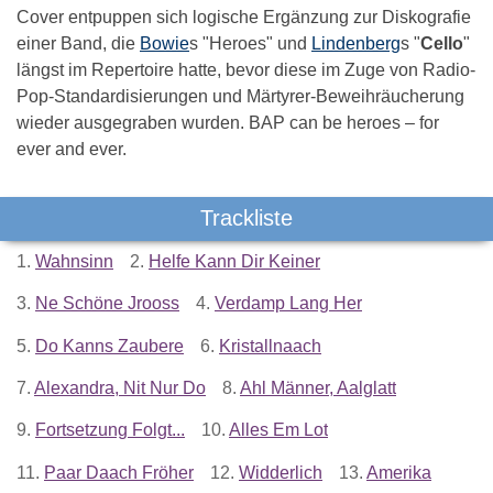
Cover entpuppen sich logische Ergänzung zur Diskografie
einer Band, die
Bowie
s "Heroes" und
Lindenberg
s "
Cello
"
längst im Repertoire hatte, bevor diese im Zuge von Radio-
Pop-Standardisierungen und Märtyrer-Beweihräucherung
wieder ausgegraben wurden. BAP can be heroes – for
ever and ever.
Trackliste
1.
Wahnsinn
2.
Helfe Kann Dir Keiner
3.
Ne Schöne Jrooss
4.
Verdamp Lang Her
5.
Do Kanns Zaubere
6.
Kristallnaach
7.
Alexandra, Nit Nur Do
8.
Ahl Männer, Aalglatt
9.
Fortsetzung Folgt...
10.
Alles Em Lot
11.
Paar Daach Fröher
12.
Widderlich
13.
Amerika