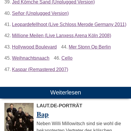
39.
Jed Körnche Sand (Unplugged Version)
40.
Señor (Unplugged Version)
41.
Leopardefellhoot (Live Schloss Merode Germany 2011)
42.
Millione Meilen (Live Lanxess Arena Köln 2008)
43.
Hollywood Boulevard
44.
Mer Stonn Op Berlin
45.
Weihnachtsnaach
46.
Cello
47.
Kaspar (Remastered 2007)
Weiterlesen
LAUT.DE-PORTRÄT
Bap
Neben Willi Millowitsch sind sie wohl die
bekanntesten Vertreter des kölschen