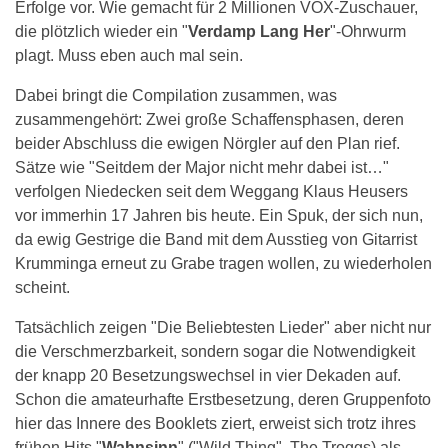
Erfolge vor. Wie gemacht für 2 Millionen VOX-Zuschauer,
die plötzlich wieder ein "
Verdamp Lang Her
"-Ohrwurm
plagt. Muss eben auch mal sein.
Dabei bringt die Compilation zusammen, was
zusammengehört: Zwei große Schaffensphasen, deren
beider Abschluss die ewigen Nörgler auf den Plan rief.
Sätze wie "Seitdem der Major nicht mehr dabei ist…"
verfolgen Niedecken seit dem Weggang Klaus Heusers
vor immerhin 17 Jahren bis heute. Ein Spuk, der sich nun,
da ewig Gestrige die Band mit dem Ausstieg von Gitarrist
Krumminga erneut zu Grabe tragen wollen, zu wiederholen
scheint.
Tatsächlich zeigen "Die Beliebtesten Lieder" aber nicht nur
die Verschmerzbarkeit, sondern sogar die Notwendigkeit
der knapp 20 Besetzungswechsel in vier Dekaden auf.
Schon die amateurhafte Erstbesetzung, deren Gruppenfoto
hier das Innere des Booklets ziert, erweist sich trotz ihres
frühen Hits "
Wahnsinn
" ("Wild Thing", The Troggs) als