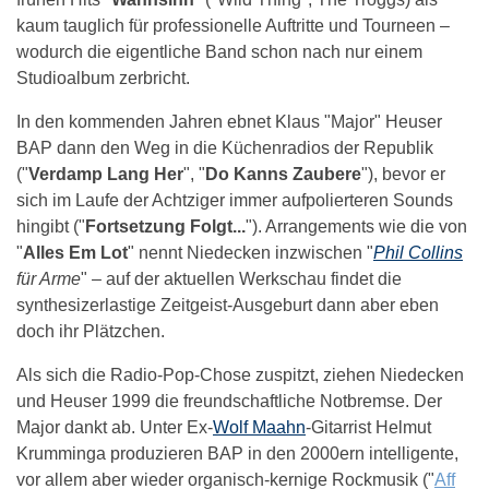
kaum tauglich für professionelle Auftritte und Tourneen –
wodurch die eigentliche Band schon nach nur einem
Studioalbum zerbricht.
In den kommenden Jahren ebnet Klaus "Major" Heuser
BAP dann den Weg in die Küchenradios der Republik
("
Verdamp Lang Her
", "
Do Kanns Zaubere
"), bevor er
sich im Laufe der Achtziger immer aufpolierteren Sounds
hingibt ("
Fortsetzung Folgt...
"). Arrangements wie die von
"
Alles Em Lot
" nennt Niedecken inzwischen "
Phil Collins
für Arme
" – auf der aktuellen Werkschau findet die
synthesizerlastige Zeitgeist-Ausgeburt dann aber eben
doch ihr Plätzchen.
Als sich die Radio-Pop-Chose zuspitzt, ziehen Niedecken
und Heuser 1999 die freundschaftliche Notbremse. Der
Major dankt ab. Unter Ex-
Wolf Maahn
-Gitarrist Helmut
Krumminga produzieren BAP in den 2000ern intelligente,
vor allem aber wieder organisch-kernige Rockmusik ("
Aff