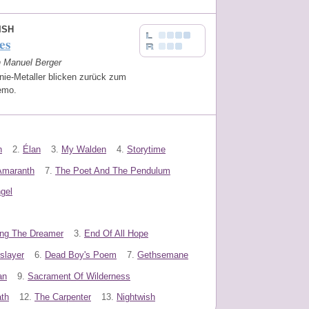
ISH
es
n Manuel Berger
nie-Metaller blicken zurück zum
Demo.
h
2.
Élan
3.
My Walden
4.
Storytime
Amaranth
7.
The Poet And The Pendulum
gel
ing The Dreamer
3.
End Of All Hope
slayer
6.
Dead Boy's Poem
7.
Gethsemane
an
9.
Sacrament Of Wilderness
ath
12.
The Carpenter
13.
Nightwish