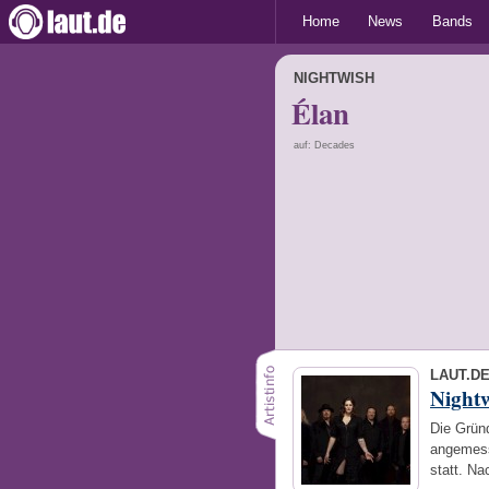
Home
News
Bands
NIGHTWISH
Élan
auf: Decades
LAUT.D
Night
Die Gründ
angemess
statt. N