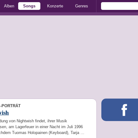
Alben
Songs
Konzerte
Genres
E-PORTRÄT
wish
ung von Nightwish findet, ihrer Musik
en, am Lagerfeuer in einer Nacht im Juli 1996
achdem Tuomas Holopainen (Keyboard), Tarja …