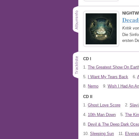
NIGHTW
Decad
Kritik vo
Die Sinfo
ersten 
CD I
1.
The Greatest Show On Eart
5.
I Want My Tears Back
6.
8.
Nemo
9.
Wish I Had An An
CD II
1.
Ghost Love Score
2.
Slay
4.
10th Man Down
5.
The Kin
8.
Devil & The Deep Dark Oce
10.
Sleeping Sun
11.
Elvenp