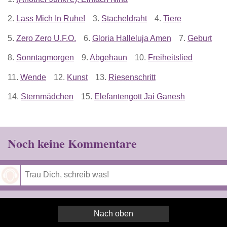
2.
Lass Mich In Ruhe!
3.
Stacheldraht
4.
Tiere
5.
Zero Zero U.F.O.
6.
Gloria Halleluja Amen
7.
Geburt
8.
Sonntagmorgen
9.
Abgehaun
10.
Freiheitslied
11.
Wende
12.
Kunst
13.
Riesenschritt
14.
Sternmädchen
15.
Elefantengott Jai Ganesh
Noch keine Kommentare
Speichern
Nach oben