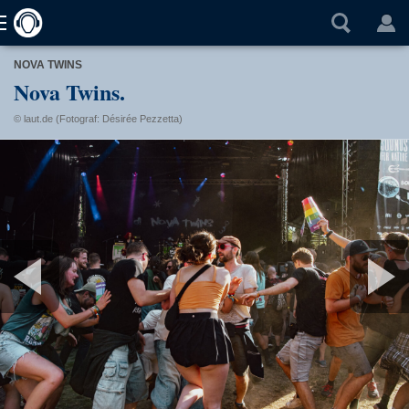
NOVA TWINS
Nova Twins.
© laut.de (Fotograf: Désirée Pezzetta)