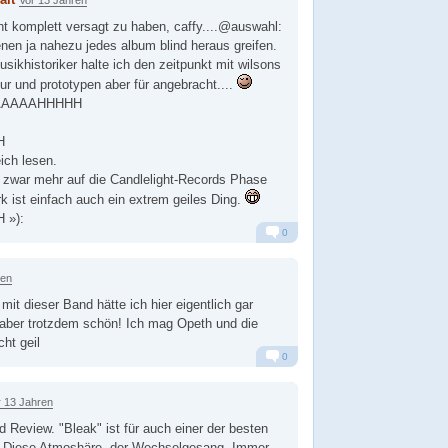
cht komplett versagt zu haben, caffy....@auswahl:
en ja nahezu jedes album blind heraus greifen.
sikhistoriker halte ich den zeitpunkt mit wilsons
ur und prototypen aber für angebracht....
AAAAAAHHHHH
H
eich lesen.
h zwar mehr auf die Candlelight-Records Phase
k ist einfach auch ein extrem geiles Ding.
 »):
0
Alarm
Antworten
ren
 mit dieser Band hätte ich hier eigentlich gar
 aber trotzdem schön! Ich mag Opeth und die
ht geil
0
Alarm
Antworten
r 13 Jahren
 Review. "Bleak" ist für auch einer der besten
n. Diese Atmoshäre, der Wechselgesang. Immer