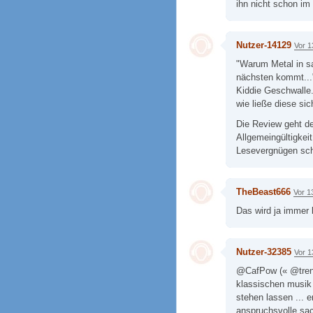
ihn nicht schon im
Nutzer-14129
Vor 1
"Warum Metal in s
nächsten kommt..."
Kiddie Geschwalle
wie ließe diese sic
Die Review geht der
Allgemeingültigkei
Lesevergnügen sch
TheBeast666
Vor 1
Das wird ja immer 
Nutzer-32385
Vor 1
@CafPow (« @trench
klassischen musik
stehen lassen ... 
anspruchsvolle sach