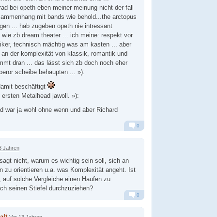
ad bei opeth eben meiner meinung nicht der fall
zusammenhang mit bands wie behold...the arctopus
agen ... hab zugeben opeth nie intressant
wie zb dream theater ... ich meine: respekt vor
iker, technisch mächtig was am kasten ... aber
 an der komplexität von klassik, romantik und
mt dran ... das lässt sich zb doch noch eher
peror scheibe behaupten ... »):
damit beschäftigt
 ersten Metalhead jawoll. »):
d war ja wohl ohne wenn und aber Richard
0
Alarm
Antworten
3 Jahren
sagt nicht, warum es wichtig sein soll, sich an
n zu orientieren u.a. was Komplexität angeht. Ist
r, auf solche Vergleiche einen Haufen zu
ch seinen Stiefel durchzuziehen?
0
Alarm
Antworten
alt
Vor 13 Jahren