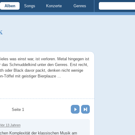
Alben
Songs
Konzerte
Genres
k
eles was einst war, ist verloren. Metal hingegen ist
r das Schmuddelkind unter den Genres. Erst recht,
h oder Black davor packt, denken nicht wenige
n-Töffel mit geistiger Bierplauze …
Vor
Letzte Seite
Seite 1
Vor 13 Jahren
chen Komplexität der klassischen Musik am