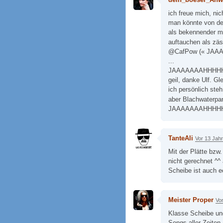
ich freue mich, ni
man könnte von den
als bekennender mu
auftauchen als zäs
@CafPow (« JA
...
JAAAAAAAHHHH
geil, danke Ulf. Gl
ich persönlich ste
aber Blachwaterpar
JAAAAAAAHHHHH
TanteAli
Vor 13 Jah
Mit der Plätte bzw.
nicht gerechnet ^^
Scheibe ist auch ec
Meister Proper
Vo
Klasse Scheibe und
Songs aller Zeite