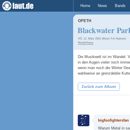
Home
News
Bands
OPETH
Blackwater Par
VÖ: 12. März 2001 (Music For Nations)
Metal/Heavy
Die Musikwelt ist im Wandel. Vi
in den Augen vieler noch imme
wenn man noch die Wörter Deat
wahlweise an grenzdebile Kutte
Zurück zum Album
bigfoofightersfan
Warum Metal in sa