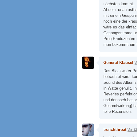
nächsten kommt...b
Absolut unantastba
mit einem Gespühr
noch eine der kras
wäre es das einfac
Gesangsstimme ums
Prog-Produzenten 
man bekommt ein Ü
General Klausel
V
Das Blackwater Pa
betrachtet wird, k
Sound des Albums n
in Watte gehüllt. I
Reveries perfektioni
und dennoch besse
Gesamtwirkung) hat
tolle Rezension.
trenchthroat
Vor 1