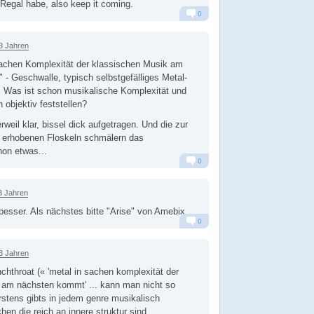
 Regal habe, also keep it coming.
0
Alarm
Antworten
3 Jahren
achen Komplexität der klassischen Musik am
 - Geschwalle, typisch selbstgefälliges Metal-
. Was ist schon musikalische Komplexität und
h objektiv feststellen?
weil klar, bissel dick aufgetragen. Und die zur
t erhobenen Floskeln schmälern das
on etwas...
0
Alarm
Antworten
3 Jahren
besser. Als nächstes bitte "Arise" von Amebix.
0
Alarm
Antworten
3 Jahren
throat (« 'metal in sachen komplexität der
 am nächsten kommt' ... kann man nicht so
erstens gibts in jedem genre musikalisch
en die reich an innere struktur sind ...