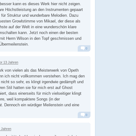
esser kann es dieses Werk hier nicht zeigen.
re Höchstleistung an den Instrumenten gepaart
 für Struktur und wunderbare Melodien. Dazu
sesten Growlstimme von Mikael, der diese als
hste auf der Welt in eine wunderschön klare
chalten kann. Jetzt noch einen der besten
mit Herrn Wilson in den Topf geschmissen und
bermeilenstein.
0
Alarm
Antworten
or 13 Jahren
rk von vielen als das Meisterwerk von Opeth
ann ich nicht vollkommen verstehen. Ich mag den
icht so sehr, es klingt irgendwie gedämpft und
hren Stil hatten sie für mich erst auf Ghost
ert, dass einerseits für mich vielseitiger klingt
re, weil kompaktere Songs (in der
. Dennoch ein würdiger Meilenstein und eine
0
Alarm
Antworten
3 Jahren