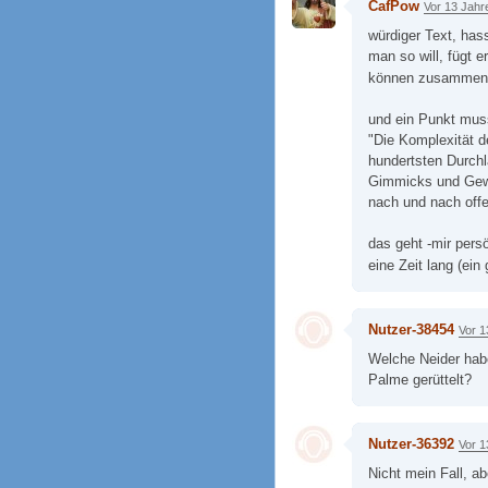
CafPow
Vor 13 Jahr
würdiger Text, has
man so will, fügt e
können zusammen
und ein Punkt muss
"Die Komplexität d
hundertsten Durchl
Gimmicks und Gewü
nach und nach off
das geht -mir persö
eine Zeit lang (ein
Nutzer-38454
Vor 1
Welche Neider habe
Palme gerüttelt?
Nutzer-36392
Vor 1
Nicht mein Fall, ab