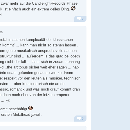
h zwar mehr auf die Candlelight-Records Phase
k ist einfach auch ein extrem geiles Ding.
H
0
Alarm
Antworten
en
metal in sachen komplexität der klassischen
kommt' ... kann man nicht so stehen lassen ...
edem genre musikalisch anspruchsvolle sachen
 struktur sind ... außerdem is das grad bei opeth
g nicht der fall ... lässt sich in zusammenhang
d...the arctopus sicher weit eher sagen ... hab
 intressant gefunden genau so wie zb dream
ne: respekt vor den leuten als musiker, technisch
ten ... aber kompositorisch nie an der
assik, romantik und was noch drauf kommt dran
 zb doch noch eher von der letzten emperor
.. »):
damit beschäftigt
 ersten Metalhead jawoll.
0
Alarm
Antworten