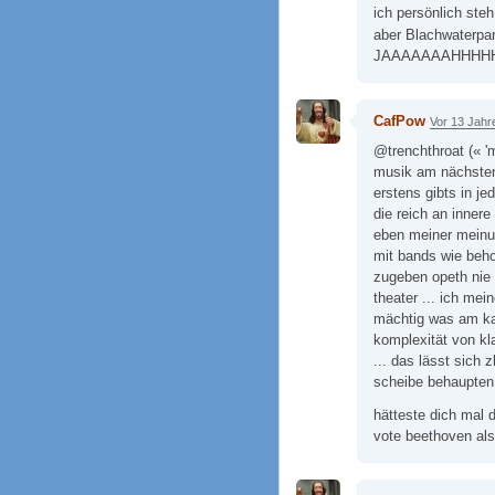
ich persönlich ste
aber Blachwaterpar
JAAAAAAAHHHH
CafPow
Vor 13 Jahr
@trenchthroat (« '
musik am nächsten 
erstens gibts in j
die reich an innere
eben meiner meinun
mit bands wie behol
zugeben opeth nie
theater ... ich mei
mächtig was am kas
komplexität von kl
... das lässt sich
scheibe behaupten .
hätteste dich mal 
vote beethoven als