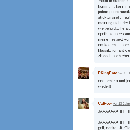
'metal in sachen k
kommt' ... kann man
jedem genre musika
struktur sind ... 
meinung nicht der 
wie behold...the a
opeth nie intressa
meine: respekt vor
am kasten ... aber
klassik, romantik 
zb doch noch eher 
PKingEnte
Vor 13 
erst aenima und jet
wieder!!
CafPow
Vor 13 Jahr
JAAAAAAAHHHH
...
JAAAAAAAHHHH
geil, danke Ulf. Gl