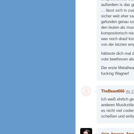
außerdem is das gr
... lässt sich in 
sicher weit eher s
gefunden genau so 
den leuten als mus
kompositorisch nie
was noch drauf kom
von der letzten em
hätteste dich mal 
vote beethoven als
Der erste Metalhea
fucking Wagner!
TheBeast666
Vor 1
Ich weiß ehrlich ge
anderen Musikstile
es nicht viel coole
scheißen und einfa
dein_boeser_Anw