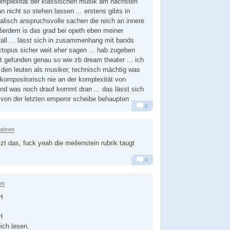
omplexität der klassischen musik am nächsten
 nicht so stehen lassen ... erstens gibts in
lisch anspruchsvolle sachen die reich an innere
außerdem is das grad bei opeth eben meiner
fall ... lässt sich in zusammenhang mit bands
rctopus sicher weit eher sagen ... hab zugeben
nt gefunden genau so wie zb dream theater ... ich
 den leuten als musiker, technisch mächtig was
 kompositorisch nie an der komplexität von
und was noch drauf kommt dran ... das lässt sich
von der letzten emperor scheibe behaupten ...
0
Alarm
Antworten
Jahren
zt das, fuck yeah die meilenstein rubrik taugt
0
Alarm
Antworten
en
H
H
eich lesen.