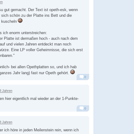
en
su gut gemacht. Der Text ist opeth-esk, wenn
r sich schön zu der Platte ins Bett und die
 kuscheln
 ich enorm unterstreichen:
er Platte ist dermaßen hoch - auch nach dem
auf und vielen Jahren entdeckt man noch
rze. Eine LP voller Geheimnisse, die sich erst
enbaren."
nlich- bei allen Opethplatten so, und ich hab
 ganzes Jahr lang) fast nur Opeth gehört.
0
Alarm
Antworten
3 Jahren
n hier eigentlich mal wieder an der 1-Punkte-
0
Alarm
Antworten
3 Jahren
er ich höre in jeden Meilenstein rein, wenn ich