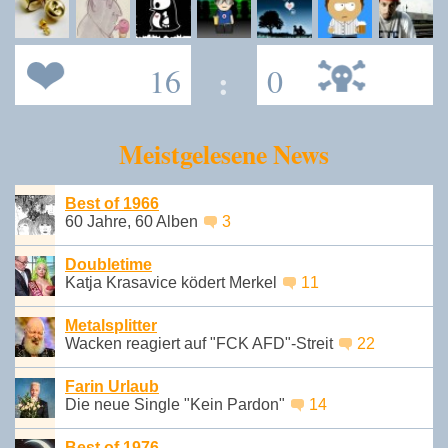
16
:
0
Meistgelesene News
Best of 1966
60 Jahre, 60 Alben
3
Doubletime
Katja Krasavice ködert Merkel
11
Metalsplitter
Wacken reagiert auf "FCK AFD"-Streit
22
Farin Urlaub
Die neue Single "Kein Pardon"
14
Best of 1976