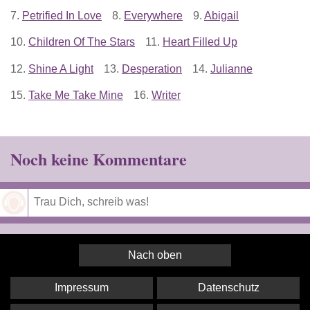
7.
Petrified In Love
8.
Everywhere
9.
Abigail
10.
Children Of The Stars
11.
Heart Filled Up
12.
Shine A Light
13.
Desperation
14.
Julianne
15.
Take Me Take Mine
16.
Writer
Noch keine Kommentare
Speichern
Nach oben
Impressum
Datenschutz