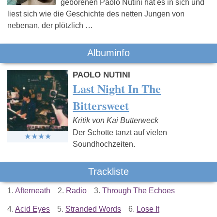
geborenen Paolo Nutini hat es in sich und
liest sich wie die Geschichte des netten Jungen von
nebenan, der plötzlich …
Albuminfo
PAOLO NUTINI
Last Night In The
Bittersweet
Kritik von Kai Butterweck
Der Schotte tanzt auf vielen
Soundhochzeiten.
Trackliste
1.
Afterneath
2.
Radio
3.
Through The Echoes
4.
Acid Eyes
5.
Stranded Words
6.
Lose It