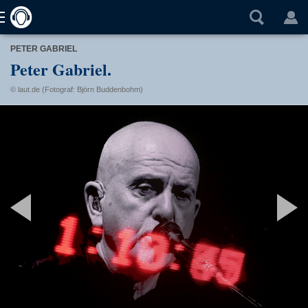
PETER GABRIEL
Peter Gabriel.
© laut.de (Fotograf: Björn Buddenbohm)