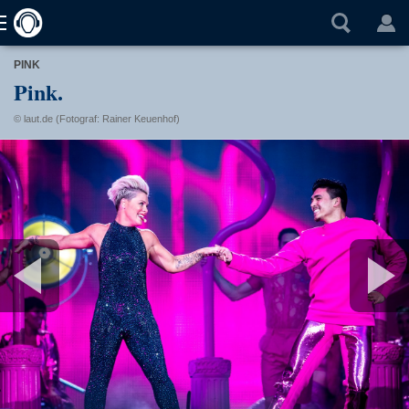
PINK
Pink.
© laut.de (Fotograf: Rainer Keuenhof)