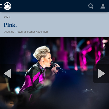
PINK
Pink.
© laut.de (Fotograf: Rainer Keuenhof)