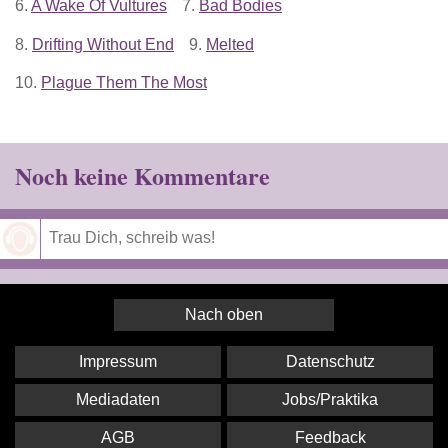
6.
A Wake Of Vultures
7.
Bad Bodies
8.
Drifting Without End
9.
Melted
10.
Plague Them The Most
Noch keine Kommentare
Speichern
Nach oben
Impressum
Datenschutz
Mediadaten
Jobs/Praktika
AGB
Feedback