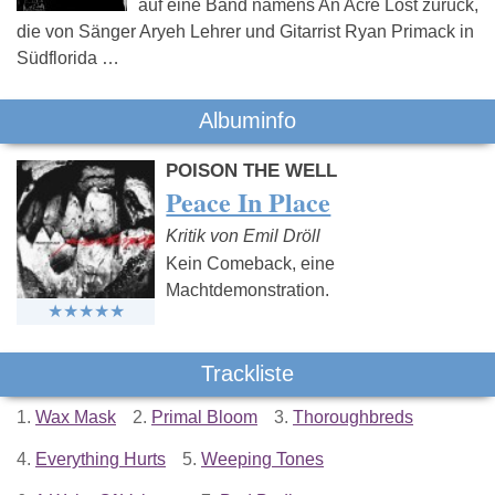
auf eine Band namens An Acre Lost zurück,
die von Sänger Aryeh Lehrer und Gitarrist Ryan Primack in
Südflorida …
Albuminfo
POISON THE WELL
Peace In Place
Kritik von Emil Dröll
Kein Comeback, eine
Machtdemonstration.
Trackliste
1.
Wax Mask
2.
Primal Bloom
3.
Thoroughbreds
4.
Everything Hurts
5.
Weeping Tones