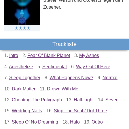
Steven Wilson und Co. erschlagen den
Zuseher.
Trackliste
1.
Intro
2.
Fear Of Blank Planet
3.
My Ashes
4.
Anesthetize
5.
Sentimental
6.
Way Out Of Here
7.
Sleep Together
8.
What Happens Now?
9.
Normal
10.
Dark Matter
11.
Drown With Me
12.
Cheating The Polygraph
13.
Half-Light
14.
Sever
15.
Wedding Nails
16.
Strip The Soul / Dot Three
17.
Sleep Of No Dreaming
18.
Halo
19.
Outro