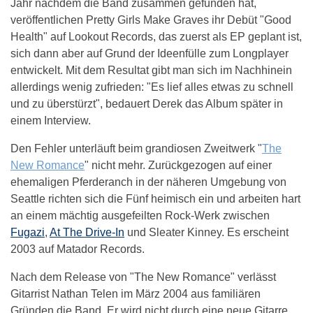
Jahr nachdem die Band zusammen gefunden hat,
veröffentlichen Pretty Girls Make Graves ihr Debüt "Good
Health" auf Lookout Records, das zuerst als EP geplant ist,
sich dann aber auf Grund der Ideenfülle zum Longplayer
entwickelt. Mit dem Resultat gibt man sich im Nachhinein
allerdings wenig zufrieden: "Es lief alles etwas zu schnell
und zu überstürzt", bedauert Derek das Album später in
einem Interview.
Den Fehler unterläuft beim grandiosen Zweitwerk "
The
New Romance
" nicht mehr. Zurückgezogen auf einer
ehemaligen Pferderanch in der näheren Umgebung von
Seattle richten sich die Fünf heimisch ein und arbeiten hart
an einem mächtig ausgefeilten Rock-Werk zwischen
Fugazi
,
At The Drive-In
und Sleater Kinney. Es erscheint
2003 auf Matador Records.
Nach dem Release von "The New Romance" verlässt
Gitarrist Nathan Telen im März 2004 aus familiären
Gründen die Band. Er wird nicht durch eine neue Gitarre,