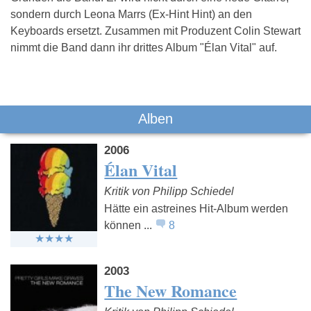
sondern durch Leona Marrs (Ex-Hint Hint) an den
Keyboards ersetzt. Zusammen mit Produzent Colin Stewart
nimmt die Band dann ihr drittes Album "Élan Vital" auf.
Das könnte Dich auch interessieren:
Alben
2006
Élan Vital
Kritik von Philipp Schiedel
Hätte ein astreines Hit-Album werden
können ...
8
The Strokes
Blackmail
Yeah Ye
Yeahs
2003
The New Romance