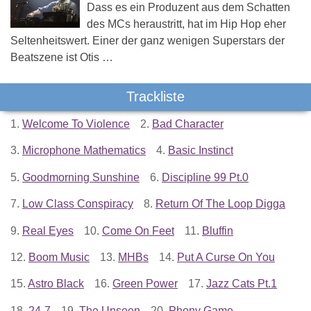
Dass es ein Produzent aus dem Schatten
des MCs heraustritt, hat im Hip Hop eher
Seltenheitswert. Einer der ganz wenigen Superstars der
Beatszene ist Otis …
Trackliste
1.
Welcome To Violence
2.
Bad Character
3.
Microphone Mathematics
4.
Basic Instinct
5.
Goodmorning Sunshine
6.
Discipline 99 Pt.0
7.
Low Class Conspiracy
8.
Return Of The Loop Digga
9.
Real Eyes
10.
Come On Feet
11.
Bluffin
12.
Boom Music
13.
MHBs
14.
Put A Curse On You
15.
Astro Black
16.
Green Power
17.
Jazz Cats Pt.1
18.
24-7
19.
The Unseen
20.
Phony Game