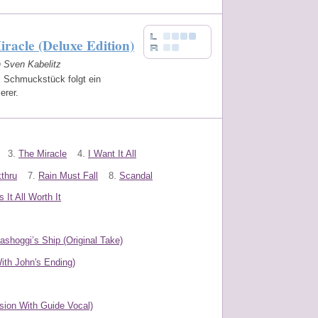
racle (Deluxe Edition)
n Sven Kabelitz
s Schmuckstück folgt ein
erer.
3.
The Miracle
4.
I Want It All
thru
7.
Rain Must Fall
8.
Scandal
 It All Worth It
ashoggi’s Ship (Original Take)
ith John's Ending)
rsion With Guide Vocal)