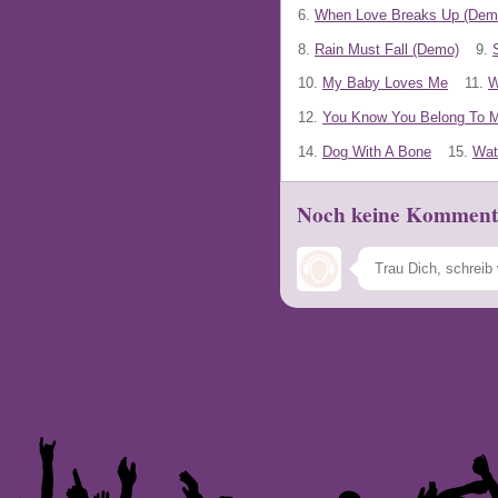
6.
When Love Breaks Up (Dem
8.
Rain Must Fall (Demo)
9.
10.
My Baby Loves Me
11.
W
12.
You Know You Belong To 
14.
Dog With A Bone
15.
Wat
Noch keine Komment