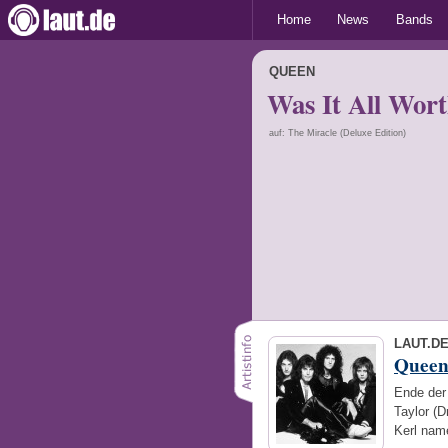
Home
News
Bands
QUEEN
Was It All Wort
auf: The Miracle (Deluxe Edition)
LAUT.D
Quee
Ende der 
Taylor (D
Kerl nam