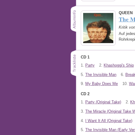
QUEEN
The Mi
Kritik vo
Auf jede
Rohrkrepi
CD 1
1.
Party
2.
Khashoggi's Ship
5.
The Invisible Man
6.
Break
9.
My Baby Does Me
10.
Was
CD 2
1.
Party (Original Take)
2.
Kh
3.
The Miracle (Original Take W
4.
I Want It All (Original Take)
5.
The Invisible Man (Early Ve