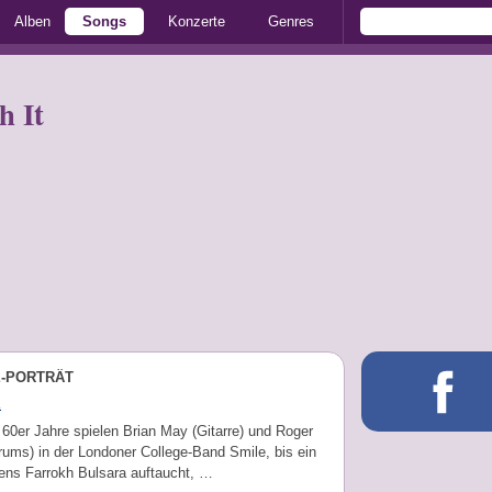
Alben
Songs
Konzerte
Genres
h It
E-PORTRÄT
n
60er Jahre spielen Brian May (Gitarre) und Roger
rums) in der Londoner College-Band Smile, bis ein
ens Farrokh Bulsara auftaucht, …