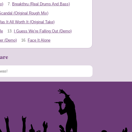
o)
7.
Breakthru (Real Drums And Bass)
Scandal (Original Rough Mix)
as It All Worth It (Original Take)
Me
13.
I Guess We’re Falling Out (Demo)
er (Demo)
16.
Face It Alone
are
Speichern