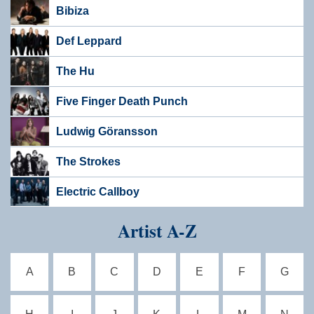
Bibiza
Def Leppard
The Hu
Five Finger Death Punch
Ludwig Göransson
The Strokes
Electric Callboy
Artist A-Z
A
B
C
D
E
F
G