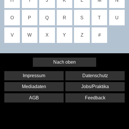
H
I
J
K
L
M
N
O
P
Q
R
S
T
U
V
W
X
Y
Z
#
Nach oben
Impressum
Datenschutz
Mediadaten
Jobs/Praktika
AGB
Feedback