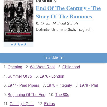
RAMONES
End Of The Century - The
Story Of The Ramones
Kritik von Michael Schuh
Definitiv. Unumstößlich. Tragisch.
Trackliste
1.
Opening
2.
We Were Real
3.
Childhood
4.
Summer Of 75
5.
1976 - London
6.
1977 - Pied Pipers
7.
1978 - Integrity
8.
1979 - Phil
9.
Beginning Of The End
10.
The 80s
11.
Calling It Quits
12.
Extras